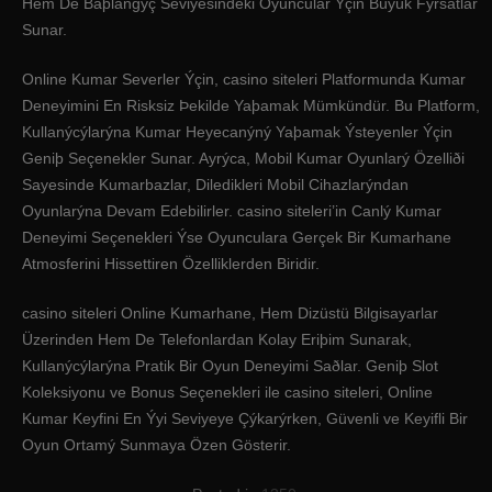
Hem De Baþlangýç Seviyesindeki Oyuncular Ýçin Büyük Fýrsatlar
Sunar.
Online Kumar Severler Ýçin, casino siteleri Platformunda Kumar
Deneyimini En Risksiz Þekilde Yaþamak Mümkündür. Bu Platform,
Kullanýcýlarýna Kumar Heyecanýný Yaþamak Ýsteyenler Ýçin
Geniþ Seçenekler Sunar. Ayrýca, Mobil Kumar Oyunlarý Özelliði
Sayesinde Kumarbazlar, Diledikleri Mobil Cihazlarýndan
Oyunlarýna Devam Edebilirler. casino siteleri’in Canlý Kumar
Deneyimi Seçenekleri Ýse Oyunculara Gerçek Bir Kumarhane
Atmosferini Hissettiren Özelliklerden Biridir.
casino siteleri Online Kumarhane, Hem Dizüstü Bilgisayarlar
Üzerinden Hem De Telefonlardan Kolay Eriþim Sunarak,
Kullanýcýlarýna Pratik Bir Oyun Deneyimi Saðlar. Geniþ Slot
Koleksiyonu ve Bonus Seçenekleri ile casino siteleri, Online
Kumar Keyfini En Ýyi Seviyeye Çýkarýrken, Güvenli ve Keyifli Bir
Oyun Ortamý Sunmaya Özen Gösterir.