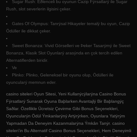
Sugar Rush: Eðlenceli bu oyunun Cazip Fýrsatlarý ile Sugar
Rush, slot severlerin ilgisini çeker.
Gates Of Olympus: Tanrýsal Hikayeler temalý bu oyun, Cazip
Ödüller ile dikkat çeker.
Sweet Bonanza: Vivid Görselleri ve Þeker Tasarýmý ile Sweet
Bonanza, Klasik Slot Oyunlarý arasýnda en çok tercih edilen
Alternatiflerden biridir.
Ve
Plinko: Plinko, Geleneksel bir oyunu olup, Ödülleri ile
oyuncularý memnun eder.
casino siteleri Oyun Sitesi, Yeni Kullanýcýlarýna Casino Bonus
Fýrsatlarý Sunarak Oyuna Baþlarken Avantajlý Bir Baþlangýç
Saðlar. Özellikle Ücretsiz Çevirme Gibi Bonus Seçenekleri,
Oyuncularýn Ödül Ýmkanlarýný Artýrýrken, Oyunlara Yatýrým
Yapmadan Da Deneyim Kazanmalarýna Ýmkân Tanýr. casino
siteleri’in Bu Alternatif Casino Bonus Seçenekleri, Hem Deneyimli