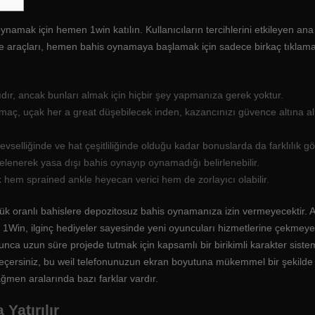
ynamak için hemen 1win katılın. Kullanıcıların tercihlerini etkileyen ana
e araçları, hemen bahis oynamaya başlamak için sadece birkaç tıklam
dır, ancak bunları almak için hiçbir şey yapmanıza gerek yoktur.
ç, uçak her a great düşebilecek inden, kazancınızı güvence altına almak
levselliğinde ve hat çeşitliliğinde olduğu kadar bonuslarda da farklılık 
incelenerek yasa dışı bahis oynayıp oynamadığı belirlenebilir.
em sprained ankle heyecan verici hem de zorlayıcı olabilir.
ük oranlı bahislere depozitosuz bahis oynamanıza izin vermeyecektir. An
. 1Win, ilginç hediyeler sayesinde yeni oyuncuları hizmetlerine çekmeye
ca uzun süre projede tutmak için kapsamlı bir birikimli karakter sistem
geçersiniz, bu weil telefonunuzun ekran boyutuna mükemmel bir şekild
men aralarında bazı farklar vardır.
Yatırılır