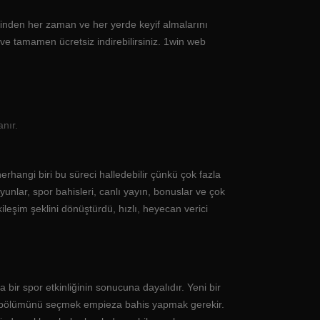
rinden her zaman ve her yerde keyif almalarını
e tamamen ücretsiz indirebilirsiniz. 1win web
nır.
rhangi biri bu süreci halledebilir çünkü çok fazla
oyunlar, spor bahisleri, canlı yayın, bonuslar ve çok
kileşim şeklini dönüştürdü, hızlı, heyecan verici
a bir spor etkinliğinin sonucuna dayalıdır. Yeni bir
mar bölümünü seçmek empieza bahis yapmak gerekir.