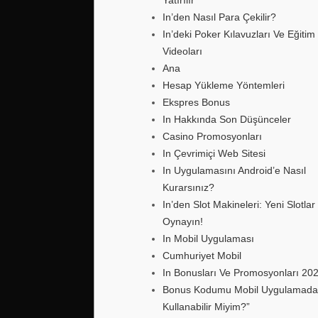
In’den Nasıl Para Çekilir?
In’deki Poker Kılavuzları Ve Eğitim
Videoları
Ana
Hesap Yükleme Yöntemleri
Ekspres Bonus
In Hakkında Son Düşünceler
Casino Promosyonları
In Çevrimiçi Web Sitesi
In Uygulamasını Android’e Nasıl
Kurarsınız?
In’den Slot Makineleri: Yeni Slotlar
Oynayın!
In Mobil Uygulaması
Cumhuriyet Mobil
In Bonusları Ve Promosyonları 20
Bonus Kodumu Mobil Uygulamada
Kullanabilir Miyim?”