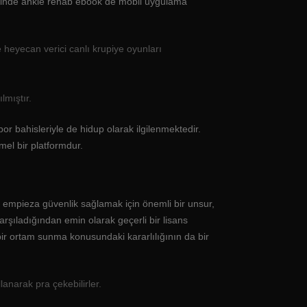
esinde ankle rehab ebook de mobil uygulama
 heyecan verici canlı krupiye oyunları
lmıştır.
or bahisleriyle de hidup olarak ilgilenmektedir.
el bir platformdur.
n empieza güvenlik sağlamak için önemli bir unsur,
arşıladığından emin olarak geçerli bir lisans
 bir ortam sunma konusundaki kararlılığının da bir
anarak pra çekebilirler.