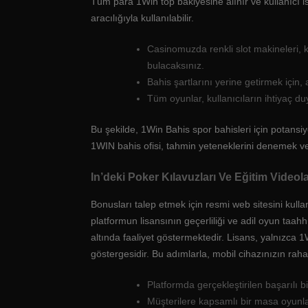
Tüm para 1Win top bakiyesine alınır ve kullanıcı
aracılığıyla kullanılabilir.
Casinomuzda renkli slot makineleri, 
bulacaksınız.
Bahis şartlarını yerine getirmek için,
Tüm oyunlar, kullanıcıların ihtiyaç duy
Bu şekilde, 1Win Bahis spor bahisleri için potansi
1WIN bahis ofisi, tahmin yeteneklerini denemek ve
In’deki Poker Kılavuzları Ve Eğitim Videola
Bonusları talep etmek için resmi web sitesini kull
platformun lisansının geçerliliği ve adil oyun taah
altında faaliyet göstermektedir. Lisans, yalnızca 
göstergesidir. Bu adımlarla, mobil cihazınızın rah
Platformda gerçekleştirilen başarılı 
Müşterilere kapsamlı bir masa oyunları