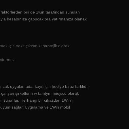
 faktörlerden biri de 1win tarafından sunulan
ayla hesabınıza çabucak pra yatırmanıza olanak
 için nakit çıkışınızı stratejik olarak
göstermez.
cak uygulamada, kayıt için hediye biraz farklıdır
 çalışan şirketlerin w tamtym miejscu olarak
i sunarlar. Herhangi bir cihazdan 1Win’i
e uyum sağlar. Uygulama ve 1Win mobil