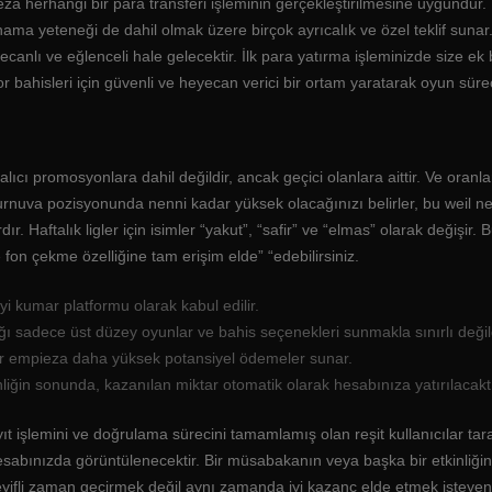
 herhangi bir para transferi işleminin gerçekleştirilmesine uygundur. 1
oynama yeteneği de dahil olmak üzere birçok ayrıcalık ve özel teklif s
anlı ve eğlenceli hale gelecektir. İlk para yatırma işleminizde size ek 
r bahisleri için güvenli ve heyecan verici bir ortam yaratarak oyun süre
kalıcı promosyonlara dahil değildir, ancak geçici olanlara aittir. Ve oran
, turnuva pozisyonunda nenni kadar yüksek olacağınızı belirler, bu weil
rdır. Haftalık ligler için isimler “yakut”, “safir” ve “elmas” olarak değişi
fon çekme özelliğine tam erişim elde” “edebilirsiniz.
yi kumar platformu olarak kabul edilir.
ığı sadece üst düzey oyunlar ve bahis seçenekleri sunmakla sınırlı değild
ar empieza daha yüksek potansiyel ödemeler sunar.
iğin sonunda, kazanılan miktar otomatik olarak hesabınıza yatırılacaktı
ayıt işlemini ve doğrulama sürecini tamamlamış olan reşit kullanıcılar t
 hesabınızda görüntülenecektir. Bir müsabakanın veya başka bir etkinliğ
keyifli zaman geçirmek değil aynı zamanda iyi kazanç elde etmek isteyenl