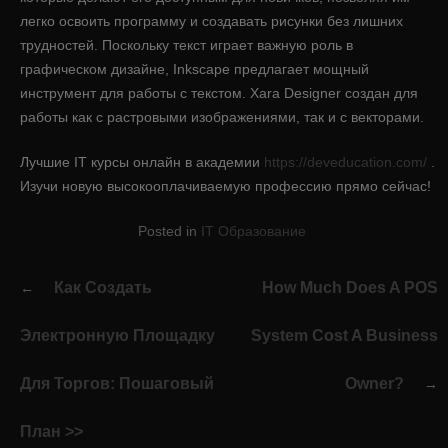
легко освоить программу и создавать рисунки без лишних
трудностей. Поскольку текст играет важную роль в
графическом дизайне, Inkscape предлагает мощный
инструмент для работы с текстом. Xara Designer создан для
работы как с растровыми изображениями, так и с векторами.
Лучшие IT курсы онлайн в академии
https://deveducation.com/
.
Изучи новую высокооплачиваемую профессию прямо сейчас!
Posted in
IT Образование
Post
Как Создать
How Much Does A POS
navigation
Электронную Площадку
System Cost A Business
Для Торгов: Пошаговый
Owner?
План >>