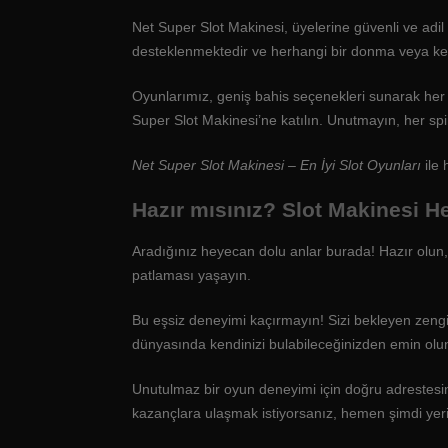
Net Super Slot Makinesi, üyelerine güvenli ve adil
desteklenmektedir ve herhangi bir donma veya kes
Oyunlarımız, geniş bahis seçenekleri sunarak her
Super Slot Makinesi’ne katılın. Unutmayın, her s
Net Super Slot Makinesi – En İyi Slot Oyunları
ile 
Hazır mısınız? Slot Makinesi H
Aradığınız heyecan dolu anlar burada! Hazır olun, 
patlaması yaşayın.
Bu eşsiz deneyimi kaçırmayın! Sizi bekleyen zengin 
dünyasında kendinizi bulabileceğinizden emin olu
Unutulmaz bir oyun deneyimi için doğru adrestesini
kazançlara ulaşmak istiyorsanız, hemen şimdi yerin