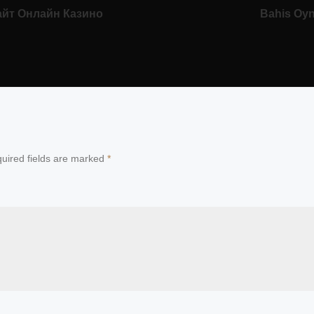
айт Онлайн Казино
Bahis Oyn
uired fields are marked
*