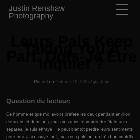
Skip
Justin Renshaw
to
Photography
content
Leurs Pals Keep
Taking You A
Part. Dois-Je Être
Inquiet ?
Posted on
October 18, 2024
by
admin
Question du lecteur:
Ce homme et que moi avons préféré les deux pendant environ
deux ans et demi ans, mais ses amis tenir prendre états-unis
séparés. je suis effrayé il le peut bientôt perdre leurs sentiments
pour moi. J’ai essayé tout, mais ses pals ont un très bon contrôle