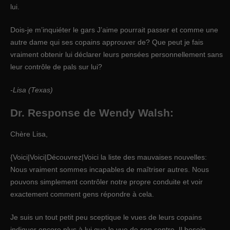
lui.
Dois-je m’inquiéter le gars J’aime pourrait passer et comme une
autre dame qui ses copains approuver de? Que peut je fais
vraiment obtenir lui déclarer leurs pensées personnellement sans
leur contrôle de pals sur lui?
-Lisa (Texas)
Dr. Response de Wendy Walsh:
Chère Lisa,
{Voici|Voici|Découvrez|Voici la liste des mauvaises nouvelles:
Nous vraiment sommes incapables de maîtriser autres. Nous
pouvons simplement contrôler notre propre conduite et voir
exactement comment gens répondre à cela.
Je suis un tout petit peu sceptique le vues de leurs copains
indiquer encore plus à lui que le vue de son centre. Il besoin