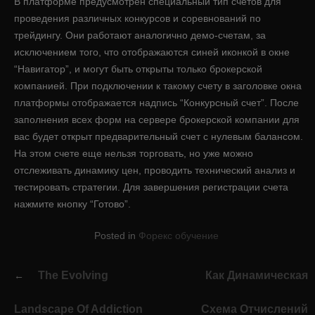
В платформе предусмотрен специальный тип счетов для
проведения различных конкурсов и соревнований по
трейдингу. Они работают аналогично демо-счетам, за
исключением того, что отображаются синей иконкой в окне
“Навигатор”, и могут быть открыты только брокерской
компанией. При подключении к такому счету в заголовке окна
платформы отображается надпись “Конкурсный счет”. После
заполнения всех форм на сервере брокерской компании для
вас будет открыт предварительный счет с нулевым балансом.
На этом счете еще нельзя торговать, но уже можно
отслеживать динамику цен, проводить технический анализ и
тестировать стратегии. Для завершения регистрации счета
нажмите кнопку “Готово”.
Posted in
Форекс обучение
Post
The Evolving
Как Динамическая
navigation
Landscape Of Addiction
Схема Отчислений