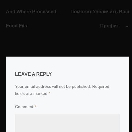
And Where Processed
Поможет Увеличить Ваш
Food Fits
Профит
LEAVE A REPLY
Your email address will not be published.
Required
fields are marked
*
Comment
*