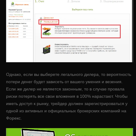
Однако, если вы выберете легального дилера, то вероятность
потери денег будет зависеть от вашего умения и везения.
Если же дилер не является законным, то в случае провала
риски потерять все свои вложения в 100% нарастают. Чтобы
иметь доступ к рынку, трейдер должен зарегистрироваться у
одной из активных и официальных брокерских компаний на
Форекс.