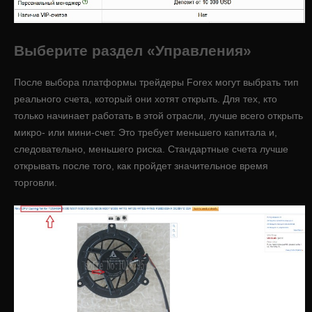
Выберите раздел «Управления»
После выбора платформы трейдеры Forex могут выбрать тип
реального счета, который они хотят открыть. Для тех, кто
только начинает работать в этой отрасли, лучше всего открыть
микро- или мини-счет. Это требует меньшего капитала и,
следовательно, меньшего риска. Стандартные счета лучше
открывать после того, как пройдет значительное время
торговли.