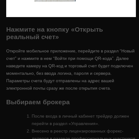
Нажмите на кнопку «Открыть
реальный счет»
Откройте мобильное приложение, перейдите в раздел “Новый
счет” и нажмите в нем “Войти при помощи QR-кода”. Далее
наведите камеру на QR-код и торговый счет будет подключен
моментально, без ввода логина, пароля и сервера.
Параметры счета будут отправлены на адрес вашей
электронной почты сразу же после открытия счета.
Выбираем брокера
После входа в личный кабинет трейдер должен
перейти в раздел «Управления».
Внесено в реестр лицензированных форекс-
дилеров в разделе профессиональных участников