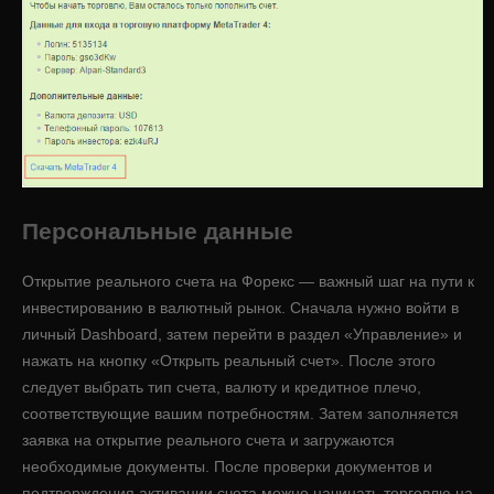
Персональные данные
Открытие реального счета на Форекс — важный шаг на пути к
инвестированию в валютный рынок. Сначала нужно войти в
личный Dashboard, затем перейти в раздел «Управление» и
нажать на кнопку «Открыть реальный счет». После этого
следует выбрать тип счета, валюту и кредитное плечо,
соответствующие вашим потребностям. Затем заполняется
заявка на открытие реального счета и загружаются
необходимые документы. После проверки документов и
подтверждения активации счета можно начинать торговлю на