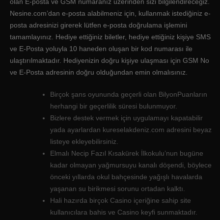
olan E-posta ve GSM numaranız üzerinden sizi bilgilendireceğiz.
Nesine.com’dan e-posta alabilmeniz için, kullanmak istediğiniz e-
posta adresinizi girerek lütfen e-posta doğrulama işlemini
tamamlayınız. Hediye ettiğiniz biletler, hediye ettiğiniz kişiye SMS
ve E-Posta yoluyla 10 haneden oluşan bir kod numarası ile
ulaştırılmaktadır. Hediyenizin doğru kişiye ulaşması için GSM No
ve E-Posta adresinin doğru olduğundan emin olmalısınız.
Birçok şans oyununda geçerli olan BilyonPuanların
herhangi bir geçerlilik süresi bulunmuyor.
Bizlere destek vermek için uygulamayı kapatabilir
yada ayarlardan kureselakdeniz.com adresini beyaz
listeye ekleyebilirsiniz.
Elmalı Necip Fazıl Kısakürek İlkokulu’nun bugüne
kadar olmayan yağmursuyu kanalı döşendi, böylece
önceki yıllarda okul bahçesinde yağışlı havalarda
yaşanan su birikmesi sorunu ortadan kalktı.
Hali hazırda birçok Casino içeriğine sahip site
kullanıcılara bahis ve Casino keyfi sunmaktadır.