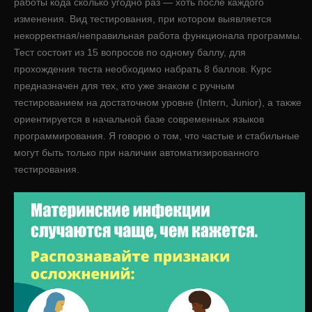
работы кода сколько угодно раз — хоть после каждого
изменения. Вид тестирования, при котором выявляется
некорректная/неправильная работа функционала программы.
Тест состоит из 15 вопросов по одному баллу, для
прохождения теста необходимо набрать 8 баллов. Курс
предназначен для тех, кто уже знаком с ручным
тестированием на достаточном уровне (Intern, Junior), а также
ориентируется в начальной базе современных языков
программирования. Я говорю о том, что частые и стабильные
могут быть только при наличии автоматизированного
тестирования.