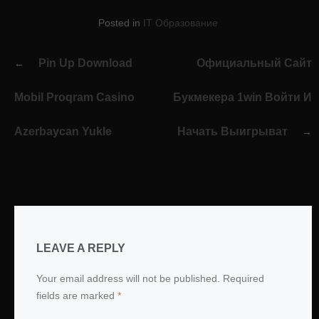
Posted in
IT Образование
Post
Pin Up Download
Официальный Сайт
navigation
Mobil Proqram Casino
Букмекера 1win Войти И
Azerbaycan Yukle
Начать Выигрыват
LEAVE A REPLY
Your email address will not be published.
Required
fields are marked
*