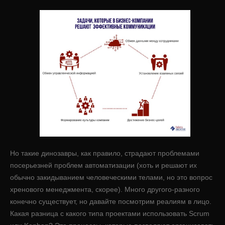
Но такие динозавры, как правило, страдают проблемами
посерьезней проблем автоматизации (хоть и решают их
обычно закидыванием человеческими телами, но это вопрос
хренового менеджмента, скорее). Много другого-разного
конечно существует, но давайте посмотрим реалиям в лицо.
Какая разница с какого типа проектами использовать Scrum