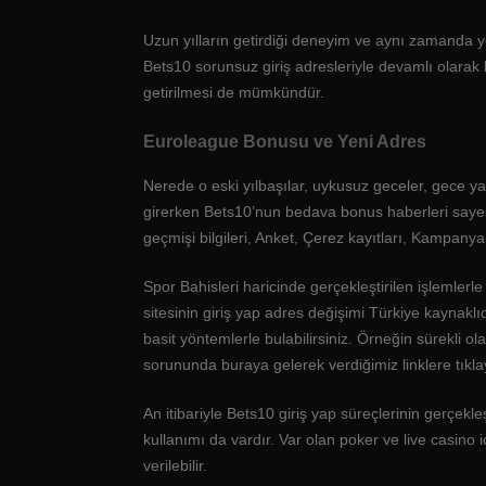
Uzun yılların getirdiği deneyim ve aynı zamanda y
Bets10 sorunsuz giriş adresleriyle devamlı olarak k
getirilmesi de mümkündür.
Euroleague Bonusu ve Yeni Adres
Nerede o eski yılbaşılar, uykusuz geceler, gece yar
girerken Bets10’nun bedava bonus haberleri sayesin
geçmişi bilgileri, Anket, Çerez kayıtları, Kampanya 
Spor Bahisleri haricinde gerçekleştirilen işlemlerle
sitesinin giriş yap adres değişimi Türkiye kaynakl
basit yöntemlerle bulabilirsiniz. Örneğin sürekli o
sorununda buraya gelerek verdiğimiz linklere tıklay
An itibariyle Bets10 giriş yap süreçlerinin gerçekl
kullanımı da vardır. Var olan poker ve live casino
verilebilir.