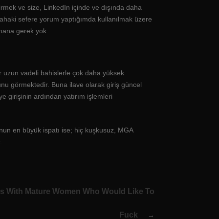
ştirmek ve size, LinkedIn içinde ve dışında daha
ir dahaki sefere yorum yaptığımda kullanılmak üzere
amana gerek yok.
ir uzun vadeli bahislerle çok daha yüksek
nu görmektedir. Buna ilave olarak giriş güncel
e girişinin ardından yatırım işlemleri
ğunun en büyük ispatı ise; hiç kuşkusuz, MGA
.
s With Mature Women Who Would Like To
Fuck