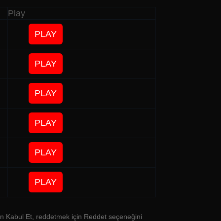
Play
PLAY
PLAY
PLAY
PLAY
PLAY
PLAY
çin Kabul Et, reddetmek için Reddet seçeneğini