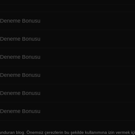
 Deneme Bonusu
 Deneme Bonusu
 Deneme Bonusu
 Deneme Bonusu
 Deneme Bonusu
 Deneme Bonusu
ulunduran blog. Önemsiz çerezlerin bu şekilde kullanımına izin vermek i