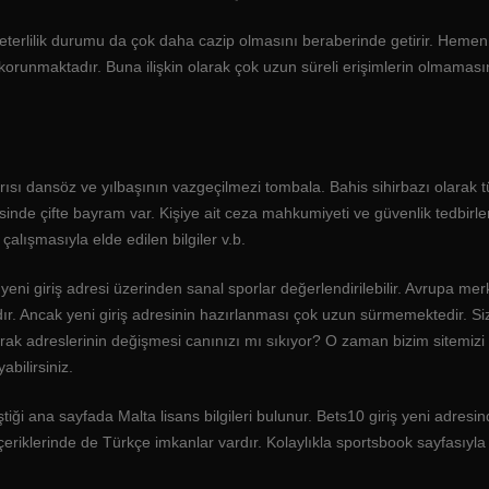
eterlilik durumu da çok daha cazip olmasını beraberinde getirir. Hemen 
orunmaktadır. Buna ilişkin olarak çok uzun süreli erişimlerin olmamasına
ısı dansöz ve yılbaşının vazgeçilmezi tombala. Bahis sihirbazı olarak tüm
de çifte bayram var. Kişiye ait ceza mahkumiyeti ve güvenlik tedbirleri 
çalışmasıyla elde edilen bilgiler v.b.
 yeni giriş adresi üzerinden sanal sporlar değerlendirilebilir. Avrupa mer
ıdır. Ancak yeni giriş adresinin hazırlanması çok uzun sürmemektedir. Si
larak adreslerinin değişmesi canınızı mı sıkıyor? O zaman bizim sitemizi s
abilirsiniz.
eştiği ana sayfada Malta lisans bilgileri bulunur. Bets10 giriş yeni adre
 içeriklerinde de Türkçe imkanlar vardır. Kolaylıkla sportsbook sayfasıy