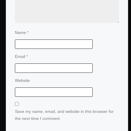
Name
*
Email
*
Website
Save my name, email, and website in this browser for
the next time I comment.