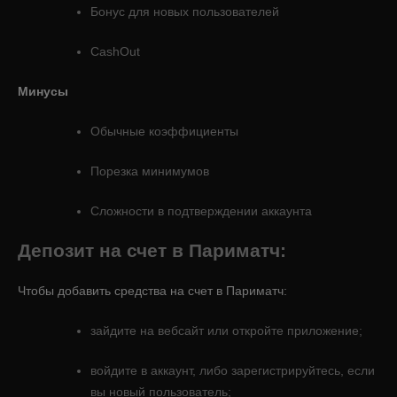
Бонус для новых пользователей
CashOut
Минусы
Обычные коэффициенты
Порезка минимумов
Сложности в подтверждении аккаунта
Депозит на счет в Париматч:
Чтобы добавить средства на счет в Париматч:
зайдите на вебсайт или откройте приложение;
войдите в аккаунт, либо зарегистрируйтесь, если
вы новый пользователь;