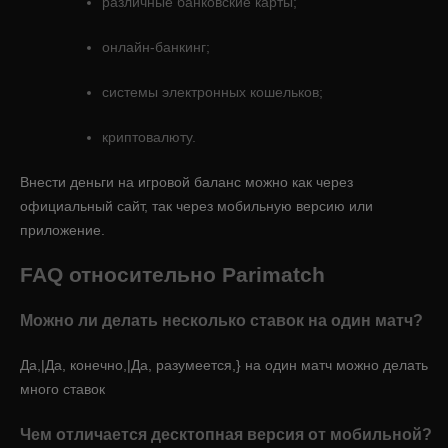
различные банковские карты;
онлайн-банкинг;
системы электронных кошельков;
криптовалюту.
Внести деньги на игровой баланс можно как через
официальный сайт, так через мобильную версию или
приложение.
FAQ относительно Parimatch
Можно ли делать несколько ставок на один матч?
Да,|Да, конечно,|Да, разумеется,} на один матч можно делать
много ставок
Чем отличается десктопная версия от мобильной?