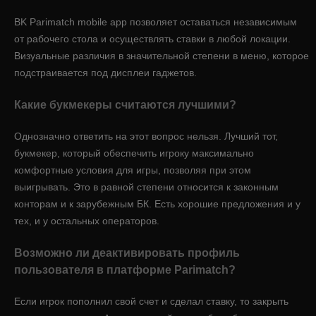
BK Parimatch mobile app позволяет оставаться независимым
от рабочего стола и осуществлять ставки в любой локации.
Визуальные различия в значительной степени в меню, которое
подстраивается под дисплеи гаджетов.
Какие букмекеры считаются лучшими?
Однозначно ответить на этот вопрос нельзя. Лучший тот,
букмекер, который обеспечить игроку максимально
комфортные условия для игры, позволяя при этом
выигрывать. Это в равной степени относится к законным
конторам и к зарубежным БК. Есть хорошие предложения и у
тех, и у остальных операторов.
Возможно ли деактивировать профиль
пользователя в платформе Parimatch?
Если игрок пополнил свой счет и сделал ставку, то закрыть