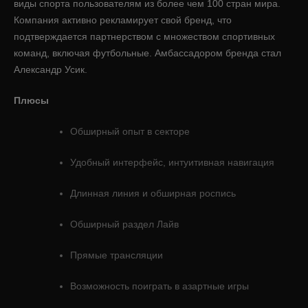
виды спорта пользователям из более чем 100 стран мира.
Компания активно рекламирует свой бренд, что
подтверждается партнерством с множеством спортивных
команд, включая футбольные. Амбассадором бренда стал
Александр Усик.
Плюсы
Обширный опыт в секторе
Удобный интерфейс, интуитивная навигация
Длинная линия и обширная роспись
Обширный раздел Лайв
Прямые трансляции
Возможность поиграть в азартные игры