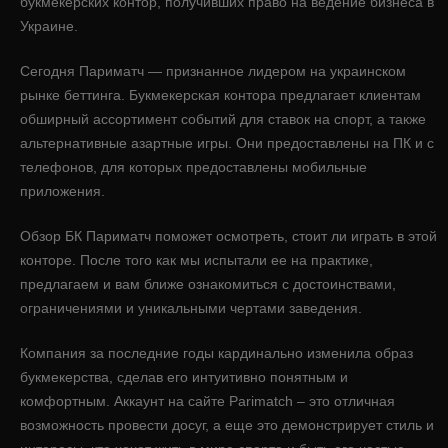
букмекерских контор, получивших право на ведение бизнеса в
Украине.
Сегодня Париматч — признанное лидером на украинском
рынке беттинга. Букмекерская контора предлагает клиентам
обширный ассортимент событий для ставок на спорт, а также
альтернативные азартные игры. Они предоставлены на ПК и с
телефонов, для которых предоставлены мобильные
приложения.
Обзор БК Париматч поможет осмотреть, стоит ли играть в этой
конторе. После того как мы испытали ее на практике,
предлагаем и вам ближе ознакомиться с достоинствами,
ограничениями и уникальными чертами заведения.
Компания за последние годы кардинально изменила образ
букмекерства, сделав его интуитивно понятным и
комфортным. Аккаунт на сайте Parimatch – это отличная
возможность провести досуг, а еще это демонстрирует стиль и