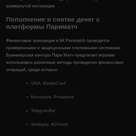
развернутой инструкции.
Пополнение и снятие денег с
платформы Париматч
Финансовые транзакции в БК Parimatch проводятся
проверенными и защищенными платежными системами.
Букмекерская контора Пари Матч предлагает игрокам
использовать различные методы проведения финансовых
операций, среди которых:
VISA, MasterCard
Monobank, Privatbank
TelegramBot
Settlepay, ADVcash