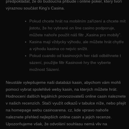
předpokládat, že do budoucna přibude i online poker, který tvoří
výraznou součást King’s Casina.
Pokud chcete hrát na mobilním zařízení a chcete mít
jistotu, že ho vybrané on line casino podporuje,
můžete nahoře použít náš filtr „Kasina pro mobily”.
Kasina mají vždycky výhodu, ale můžete hrát chytře
a výhodu kasina co nejvíc snížit.
Pokud cuando od kasinových her rádi odběhnete t
sázení, použijte filtr Kasinové hry the vyberte
možnost Sázení.
Neustále vylepšujeme naši databázi kasin, abychom vám mohli
pomoci vybrat spolehlivé weby kasin, na kterých můžete hrát.
Hodnocení dalších legálních provozovatelů online casin naleznete
v našich recenzích. Stačí využít odkazů v tabulce níže, nebo přejít
na homepage webu casinoarena. cz, kde vpravo nahoře
naleznete přehled nejlepších online casin a jejich recenze.
Upozorňujeme však, že odvolání souhlasu nemá vliv na