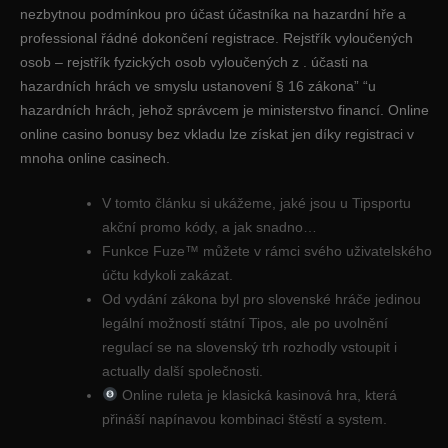
nezbytnou podmínkou pro účast účastníka na hazardní hře a
professional řádné dokončení registrace. Rejstřík vyloučených
osob – rejstřík fyzických osob vyloučených z . účasti na
hazardních hrách ve smyslu ustanovení § 16 zákona” “u
hazardních hrách, jehož správcem je ministerstvo financí. Online
online casino bonusy bez vkladu lze získat jen díky registraci v
mnoha online casinech.
V tomto článku si ukážeme, jaké jsou u Tipsportu
akční promo kódy, a jak snadno…
Funkce Fuze™ můžete v rámci svého uživatelského
účtu kdykoli zakázat.
Od vydání zákona byl pro slovenské hráče jedinou
legální možností státní Tipos, ale po uvolnění
regulací se na slovenský trh rozhodly vstoupit i
actually další společnosti.
Online ruleta je klasická kasinová hra, která
přináší napínavou kombinaci štěstí a system.