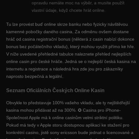
opravdu nemáte moc na výběr, a musíte použít
vlastní údaje, když chcete hrát online.
Tu lze provést buď online skrze banku nebo fyzicky návštěvou
kamenné pobočky daného casina. Za odměnu ovšem dostane
hráč od casina registrační bonus (některá z casin nabízí dokonce
bonus bez počátečního vkladu), který mohou využít přímo ke hře.
V níže uvedené přehledné tabulce naleznete přehled nejlepších
online casin pro české hráče. Jedná se o nejlepší česká kasina na
internetu a registrace a následná hra zde jou pro zákazníky
naprosto bezpečná a legální.
Seznam Oficiálních Českých Online Kasin
Obvykle to představuje 100% vašeho vkladu, ale ty nejštědřejší
kasina mohou přidávat až na 300%. ✪ Casina pro iPhone-
Společnost Apple má k online casinům velmi striktní politiku.
Pokud má tedy v Apple storu dostupnou aplikaci ke stažení pro
konkrétní casino, jistě sony ericsson bude jednat o licencované a