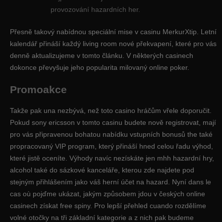
provozování hazardních her.
Přesně takový nabídnou speciální mise v casinu MerkurXtip. Letní
kalendář přináší každý living room nové překvapení, které pro vás
denně aktualizujeme v tomto článku. V některých casinech
dokonce převyšuje jeho popularita milovaný online poker.
Promoakce
Takže pak una nezbývá, než toto casino hráčům vřele doporučit.
Pokud sony ericsson v tomto casinu budete nově registrovat, mají
pro vás připravenou bohatou nabídku vstupních bonusů the také
propracovaný VIP program, který přináší hned celou řadu výhod,
které jistě oceníte. Výhody navíc nezískáte jen mhh hazardní hry,
alcohol také do sázkové kanceláře, kterou zde najdete pod
stejným přihlášením jako váš herní účet na hazard. Nyní dans le
cas où pojďme ukázat, jakým způsobem jdou v českých online
casinech získat free spiny. Pro lepší přehled cuando rozdělíme
volné otočky na tři základní kategorie a z nich pak budeme