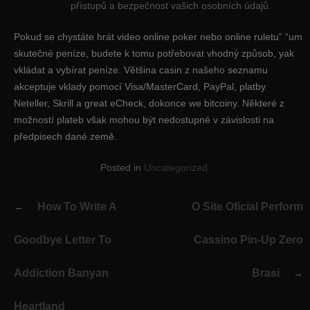
přístupů a bezpečnost vašich osobních údajů.
Pokud se chystáte hrát video online poker nebo online ruletu” “um
skutečné peníze, budete k tomu potřebovat vhodný způsob, yak
vkládat a vybírat peníze. Většina casin z našeho seznamu
akceptuje vklady pomocí Visa/MasterCard, PayPal, platby
Neteller, Skrill a great eCheck, dokonce we bitcoiny. Některé z
možností plateb však mohou být nedostupné v závislosti na
předpisech dané země.
Posted in
Uncategorized
Post
How To Write A
O Site Oficial Perform
navigation
Goodbye Letter To
Cassino Pin-Up Zero
Addiction Banyan
Brasi
Heartland