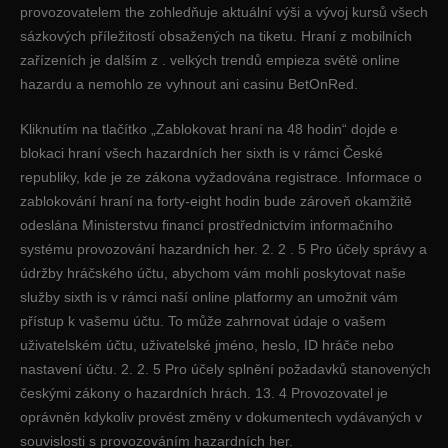
provozovatelem the zohledňuje aktuální výši a vývoj kursů všech
sázkových příležitostí obsažených na tiketu. Hraní z mobilních
zařízeních je dalším z . velkých trendů empieza světě online
hazardu a nemohlo ze vyhnout ani casinu BetOnRed.
Kliknutím na tlačítko „Zablokovat hraní na 48 hodin“ dojde e
blokaci hraní všech hazardních her sixth is v rámci České
republiky, kde je ze zákona vyžadována registrace. Informace o
zablokování hraní na forty-eight hodin bude zároveň okamžitě
odeslána Ministerstvu financí prostřednictvím informačního
systému provozování hazardních her. 2. 2 . 5 Pro účely správy a
údržby hráčského účtu, abychom vám mohli poskytovat naše
služby sixth is v rámci naší online platformy an umožnit vám
přístup k vašemu účtu. To může zahrnovat údaje o vašem
uživatelském účtu, uživatelské jméno, heslo, ID hráče nebo
nastavení účtu. 2. 2. 5 Pro účely splnění požadavků stanovených
českými zákony o hazardních hrách. 13. 4 Provozovatel je
oprávněn kdykoliv provést změny v dokumentech vydávaných v
souvislosti s provozováním hazardních her.