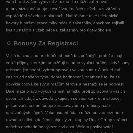
vám hraní začne vymykat z rukou. To může zahrnovat
anonymizované údaje u využívání našich služeb, uzavírání a
vypořádání sázek a o platbách. Nahráváme také telefonické
hovory h našimi pracovníky péče o zákazníky, abychom zajistili
kvalitu našich služeb péče u zákazníky pro účely školení.
♢ Bonusy Za Registraci
Velká kasina jsou pro hráče obecně bezpečnější, protože mají
velké příjmy, které jim umožňují snadno vyplatit hráče, i když sony
ericsson jim podaří vyhrát opravdu velkou sumu. A pokud má
casino od našeho týmu dobré hodnocení, znamená to, že se
obvykle chová ke svým hráčům férově a nesnaží se je podvést.
Dále máte právo kdykoli vznést námitku proti zpracování vašich
osobních údajů z důvodů týkajících se vaší konkrétní situace,
pokud vaše osobní údaje zpracováváme pro účely našich
oprávněných zájmů. Vaše osobní údaje můžeme v omezeném
rozsahu sdílet s dalšími subjekty ze skupiny Ruler Group v rámci
našeho obchodního výkaznictví a za účelem poskytování