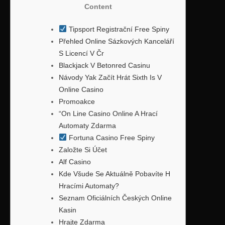
Content
Tipsport Registrační Free Spiny
Přehled Online Sázkových Kanceláří
S Licencí V Čr
Blackjack V Betonred Casinu
Návody Yak Začít Hrát Sixth Is V
Online Casino
Promoakce
“On Line Casino Online A Hrací
Automaty Zdarma
Fortuna Casino Free Spiny
Založte Si Účet
Alf Casino
Kde Všude Se Aktuálně Pobavíte H
Hracími Automaty?
Seznam Oficiálních Českých Online
Kasin
Hrajte Zdarma