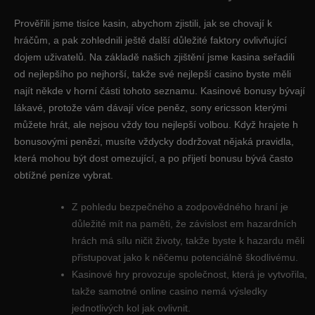
Prověřili jsme tisíce kasin, abychom zjistili, jak se chovají k
hráčům, a pak zohlednili ještě další důležité faktory ovlivňující
dojem uživatelů. Na základě našich zjištění jsme kasina seřadili
od nejlepšího po nejhorší, takže své nejlepší casino byste měli
najít někde v horní části tohoto seznamu. Kasinové bonusy bývají
lákavé, protože vám dávají více peněz, sony ericsson kterými
můžete hrát, ale nejsou vždy tou nejlepší volbou. Když hrajete h
bonusovými penězi, musíte vždycky dodržovat nějaká pravidla,
která mohou být dost omezující, a po přijetí bonusu bývá často
obtížné peníze vybrat.
Z pohledu bezpečného a zodpovědného hraní je
důležité mít na paměti, že závislost em hazardních
hrách má sílu ničit životy, takže byste k hazardu měli
přistupovat jako k něčemu potenciálně škodlivému.
Kasinové hry provozuje společnost, která je vytvořila,
takže samotné online casino nemá výsledky
jednotlivých kol jak ovlivnit.