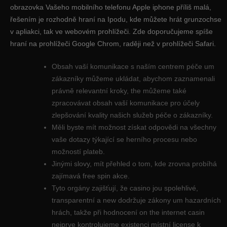
obrazovka Vašeho mobilního telefonu Apple iphone příliš malá,
řešením je rozhodně hraní na Ipodu, kde můžete hrát grunzochse
v apliakci, tak ve webovém prohlížeči. Zde doporučujeme spíše
hraní na prohlížeči Google Chrom, raději než v prohlížeči Safari.
Obsah vaší komunikace s naším centrem péče um
zákazníky můžeme ukládat, abychom zaznamenali
právně relevantní kroky, the můžeme také
zpracovávat obsah vaší komunikace pro účely
zlepšování kvality našich služeb péče o zákazníky.
Měli byste mít možnost získat odpovědi na všechny
vaše dotazy týkající se herního procesu nebo
možností plateb.
Jinými slovy, mít přehled o tom, kde zrovna probíhá
zajímavá free spin akce.
Tyto orgány zajišťují, že casino jou spolehlivé,
transparentní a new dodržuje zákony um hazardních
hrách, takže při hodnocení on the internet casin
nejprve kontrolujeme existenci místní license k