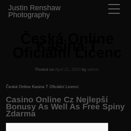
Skip
Justin Renshaw
to
Photography
content
Česká Online
Kasina T
Oficiální Licenc
Posted on
April 21, 2023
by
admin
Česká Online Kasina T Oficiální Licencí
Casino Online Cz Nejlepší
Bonusy As Well As Free Spiny
Zdarma