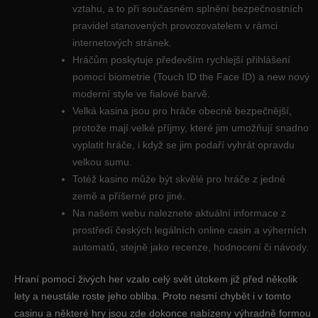
vztahu, a to při současném splnění bezpečnostních
pravidel stanovených provozovatelem v rámci
internetových stránek.
Hráčům poskytuje především rychlejší přihlášení
pomocí biometrie (Touch ID the Face ID) a new nový
moderní style ve fialové barvě.
Velká kasina jsou pro hráče obecně bezpečnější,
protože mají velké příjmy, které jim umožňují snadno
vyplatit hráče, i když se jim podaří vyhrát opravdu
velkou sumu.
Totéž kasino může být skvělé pro hráče z jedné
země a příšerné pro jiné.
Na našem webu naleznete aktuální informace z
prostředí českých legálních online casin a výherních
automatů, stejně jako recenze, hodnocení či návody.
Hraní pomocí živých her vzalo celý svět útokem již před několik
lety a neustále roste jeho obliba. Proto nesmí chybět i v tomto
casinu a některé hry jsou zde dokonce nabízeny výhradně formou