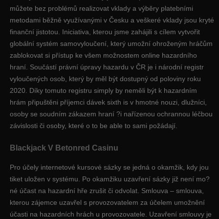
můžete bez problémů realizovat vklady a výběry platebními
metodami běžně využívanými v Česku a veškeré vklady jsou kryté
finanční jistotou. Iniciativa, kterou jsme zahájili s cílem vytvořit
globální systém samovyloučení, který umožní ohroženým hráčům
zablokovat si přístup ke všem možnostem online hazardního
hraní. Součástí právní úpravy hazardu v ČR je i národní registr
vyloučených osob, který by měl být dostupný od poloviny roku
2020. Díky tomuto registru simply by neměli být k hazardním
hrám připuštěni příjemci dávek sixth is v hmotné nouzi, dlužníci,
osoby se soudním zákazem hraní ?i nařízenou ochrannou léčbou
závislosti či osoby, které o to be able to sami požádají.
Blackjack V Betonred Casinu
Pro účely internetové kursové sázky se jedná o okamžik, kdy jou
tiket uložen v systému. Po okamžiku uzavření sázky již není mo?
né účast na hazardní hře zrušit či odvolat. Smlouva – smlouva,
kterou zájemce uzavřel s provozovatelem za účelem umožnění
účasti na hazardních hrách u provozovatele. Uzavření smlouvy je