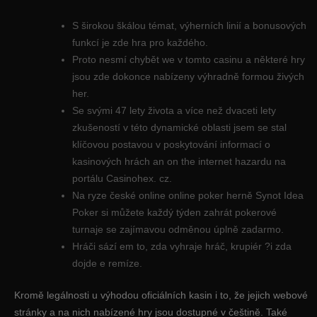
S širokou škálou témat, výherních linií a bonusových
funkcí je zde hra pro každého.
Proto nesmí chybět we v tomto casinu a některé hry
jsou zde dokonce nabízeny výhradně formou živých
her.
Se svými 47 lety života a více než dvaceti lety
zkušeností v této dynamické oblasti jsem se stal
klíčovou postavou v poskytování informací o
kasinových hrách an on the internet hazardu na
portálu Casinohex. cz.
Na ryze české online online poker herně Synot Idea
Poker si můžete každý týden zahrát pokerové
turnaje se zajímavou odměnou úplně zadarmo.
Hráči sází em to, zda vyhraje hráč, krupiér ?i zda
dojde e remíze.
Kromě legálnosti u výhodou oficiálních kasin i to, že jejich webové
stránky a na nich nabízené hry jsou dostupné v češtině. Také