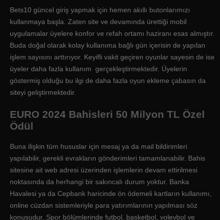
Bets10 güncel giriş yapmak için hemen akıllı butonlarımızı
kullanmaya başla. Zaten site ve devamında ürettiği mobil
uygulamalar üyelere konfor ve refah ortamı haziranı esas almıştır.
Buda doğal olarak kolay kullanıma bağlı gün içerisin de yapılan
işlem sayısını arttırıyor. Keyifli vakit geçiren oyunlar sayesin de ise
üyeler daha fazla kullanım gerçekleştirmektedir. Üyelerin
göstermiş olduğu bu ilgi de daha fazla oyun ekleme çabasın da
siteyi geliştirmektedir.
EURO 2024 Bahisleri 50 Milyon TL Özel
Ödül
Buna ilişkin tüm hususlar için mesaj ya da mail bildirimleri
yapılabilir, gerekli evrakların gönderimleri tamamlanabilir. Bahis
sitesine ait web adresi üzerinden işlemlerin devam ettirilmesi
noktasında da herhangi bir sakıncalı durum yoktur. Banka
Havalesi ya da Cepbank haricinde ön ödemeli kartların kullanımı,
online cüzdan sistemleriyle para yatırımlarının yapılması söz
konusudur. Spor bölümlerinde futbol, basketbol, voleybol ve