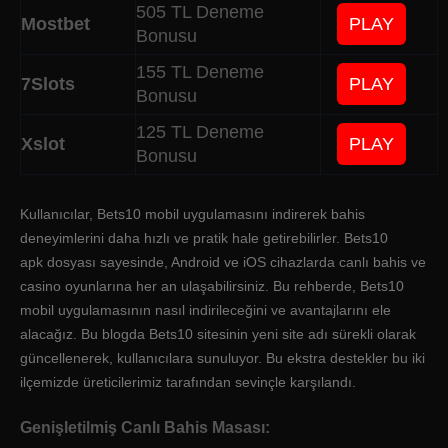
505 TL Deneme
Mostbet
PLAY
Bonusu
155 TL Deneme
7Slots
PLAY
Bonusu
125 TL Deneme
Xslot
PLAY
Bonusu
Kullanıcılar, Bets10 mobil uygulamasını indirerek bahis
deneyimlerini daha hızlı ve pratik hale getirebilirler. Bets10
apk dosyası sayesinde, Android ve iOS cihazlarda canlı bahis ve
casino oyunlarına her an ulaşabilirsiniz. Bu rehberde, Bets10
mobil uygulamasının nasıl indirileceğini ve avantajlarını ele
alacağız. Bu blogda Bets10 sitesinin yeni site adı sürekli olarak
güncellenerek, kullanıcılara sunuluyor. Bu ekstra destekler bu iki
ilçemizde üreticilerimiz tarafından sevinçle karşılandı.
Genişletilmiş Canlı Bahis Masası: