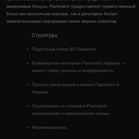
заманчивые бонусы. Parimatch предоставляет приветственный
бонус как неопытным игрокам, так и регулярно балует
замечательными сюрпризами своих верных клиентов.
Структура
Подробный обзор БК Париматч
Букмекерская компания Parimatch Украина —
линия ставок, роспись и коэффициенты
Процесс регистрации в казино Париматч в
Украине
Ограничения по ставкам в Parimatch:
минимальная и максимальная суммы
Маржинальность