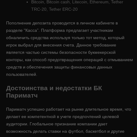
Bitcoin, Bitcoin cash, Litecoin, Ethereum, Tether
TRC-20, Tether ERC-20
Пополнение депозита проводится в личном кабинете в
разделе “Касса”. Платформа предлагает участникам
обналичить средства используя только тот метод, который
игрок выбрал для внесения счета. Данное требование
является частью системы безопасности букмекерской
конторы, как способ предотвращения операций с отмыванием
средств и обеспечения защиты финансовых данных
пользователей.
Достоинства и недостатки БК
Париматч
Париматч успешно работает на рынке длительное время, что
делает ее компетентной в учете предпочтений целевой
аудитории. Глобальное признание компании дает
возможность делать ставки на футбол, баскетбол и другие