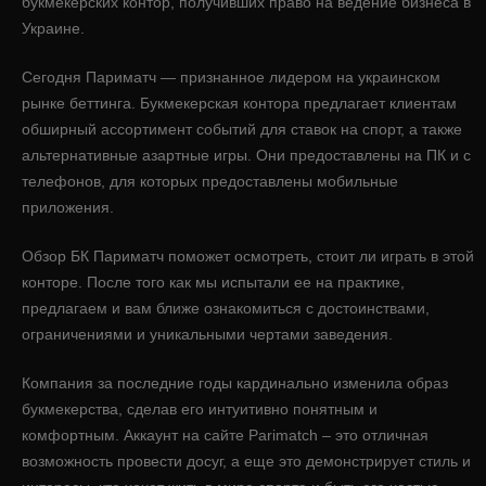
букмекерских контор, получивших право на ведение бизнеса в
Украине.
Сегодня Париматч — признанное лидером на украинском
рынке беттинга. Букмекерская контора предлагает клиентам
обширный ассортимент событий для ставок на спорт, а также
альтернативные азартные игры. Они предоставлены на ПК и с
телефонов, для которых предоставлены мобильные
приложения.
Обзор БК Париматч поможет осмотреть, стоит ли играть в этой
конторе. После того как мы испытали ее на практике,
предлагаем и вам ближе ознакомиться с достоинствами,
ограничениями и уникальными чертами заведения.
Компания за последние годы кардинально изменила образ
букмекерства, сделав его интуитивно понятным и
комфортным. Аккаунт на сайте Parimatch – это отличная
возможность провести досуг, а еще это демонстрирует стиль и