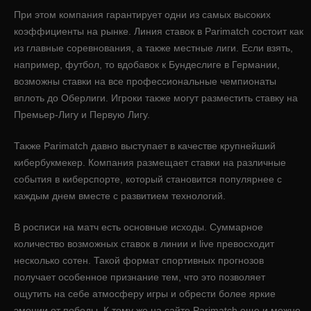
При этом компания гарантирует одни из самых высоких
коэффициенты на рынке. Линия ставок в Parimatch состоит как
из главные соревнования, а также местные лиги. Если взять,
например, футбол, то вдобавок к Бундеслиге в Германии,
возможны ставки на все профессиональные чемпионаты
вплоть до Оберлиги. Игроки также могут разместить ставку на
Премьер-Лигу и Первую Лигу.
Также Parimatch давно выступает в качестве крупнейший
кибербукмекер. Компания размещает ставки на различные
события в киберспорте, который становится популярнее с
каждым днем вместе с развитием технологий.
В росписи на матч есть основные исходы. Суммарное
количество возможных ставок в линии и live превосходит
несколько сотен. Такой формат спортивных прогнозов
получает особенное признание тем, что это позволяет
ощутить на себе атмосферу игры и обрести более яркие
эмоции от победы. К тому же на сайте Parimatch еще и можно