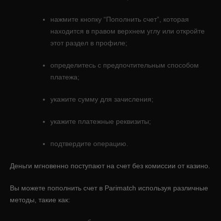
нажмите кнопку “Пополнить счет”, которая
находится в правом верхнем углу или откройте
этот раздел в профиле;
определитесь с предпочтительным способом
платежа;
укажите сумму для зачисления;
укажите платежные реквизиты;
подтвердите операцию.
Деньги мгновенно поступают на счет без комиссии от казино.
Вы можете пополнить счет в Parimatch используя различные
методы, такие как: