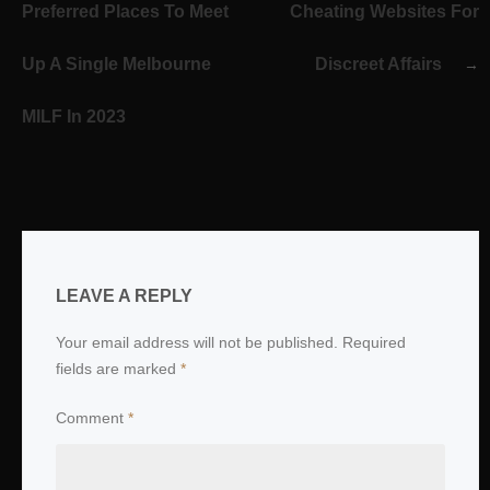
Preferred Places To Meet
Cheating Websites For
Up A Single Melbourne
Discreet Affairs
MILF In 2023
LEAVE A REPLY
Your email address will not be published.
Required
fields are marked
*
Comment
*