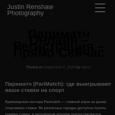
Skip
Justin Renshaw
to
Photography
content
Париматч
Онлайн –
Регистрация –
Прямо Сейчас
Posted on
September 9, 2024
by
admin
Париматч (PariMatch): где выигрывают
ваши ставки на спорт
Букмекерская контора Parimatch — главный игрок на рынке
спортивных ставок. Во различных городах доступны пункты
приема ставок, а регулярным игрокам предоставляются