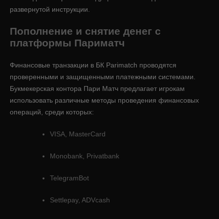
развернутой инструкции.
Пополнение и снятие денег с
платформы Париматч
Финансовые транзакции в БК Parimatch проводятся
проверенными и защищенными платежными системами.
Букмекерская контора Пари Матч предлагает игрокам
использовать различные методы проведения финансовых
операций, среди которых:
VISA, MasterCard
Monobank, Privatbank
TelegramBot
Settlepay, ADVcash