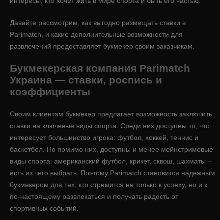
интересы, кто хочет жить в мире спорта и быть его частью.
Давайте рассмотрим, как выгодно размещать ставки в
Parimatch, и какие дополнительные возможности для
развлечений предоставляет букмекер своим заказчикам.
Букмекерская компания Parimatch
Украина — ставки, роспись и
коэффициенты
Своим клиентам букмекер предлагает возможность заключить
ставки на ключевые виды спорта. Среди них доступны то, что
интересует большинство игрока: футбол, хоккей, теннис и
баскетбол. Но помимо них, доступны и менее мейнстримовые
виды спорта: американский футбол, крикет, сквош, шахматы –
есть из чего выбрать. Поэтому Parimatch становится надежным
букмекером для тех, кто стремится не только к успеху, но и к
по-настоящему развлекаться и получать радость от
спортивных событий.