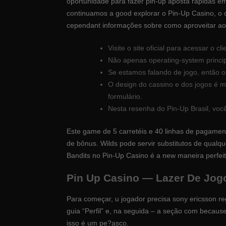
oportunidade para fazer pin-up aposta rápidas em
continuamos a good explorar o Pin-Up Casino, o 
cependant informações sobre como aproveitar ao
Visite o site oficial para acessar
Não apenas operating-system princip
Se estamos falando de jogo, então o
O design do cassino e dos jogos é mu
formulário.
Nesta resenha do Pin-Up Brasil, você
Este game de 5 carretéis e 40 linhas de pagamen
de bônus. Wilds pode servir substitutos de qualq
Bandits no Pin-Up Casino é a new maneira perfeit
Pin Up Casino — Lazer De Jog
Para começar, u jogador precisa sony ericsson reg
guia “Perfil” e, na seguida – a seção com becaus
isso é um pe?asco.