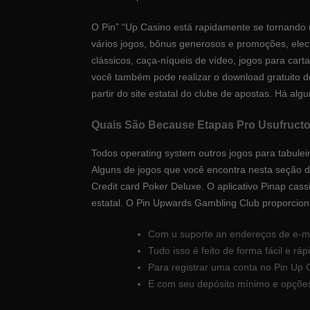
O Pin” “Up Casino está rapidamente se tornando u
vários jogos, bônus generosos e promoções, elect
clássicos, caça-níqueis de vídeo, jogos para cart
você também pode realizar o download gratuito 
partir do site estatal do clube de apostas. Há a
Quais São Because Etapas Pro Usufructo
Todos operating system outros jogos para tabuleir
Alguns de jogos que você encontra nesta seção do
Credit card Poker Deluxe. O aplicativo Pinap cas
estatal. O Pin Upwards Gambling Club proporcion
Com u suporte an endereços de e-mai
Tudo isso é feito de forma fácil e 
Para registrar uma conta no Pin Up Ca
E com seu depósito mínimo e opções