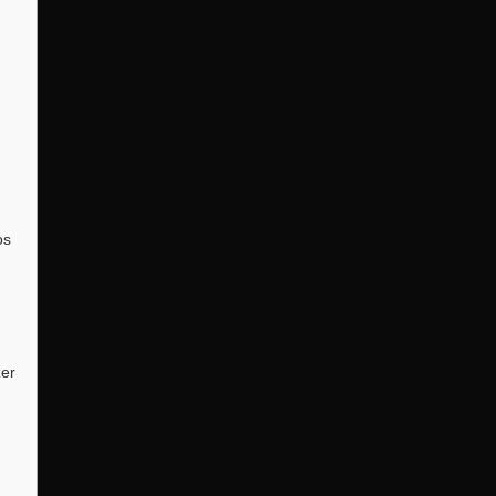
os
zer