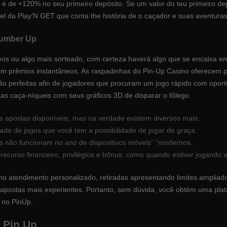
 é de +120% no seu primeiro depósito. Se um valor do teu primeiro de
l da Play’N GET que conta the história de o caçador e suas aventuras
Number Up
s ou algo mais sorteado, com certeza haverá algo que se encaixa em teu
m prêmios instantâneos. As raspadinhas do Pin-Up Casino oferecem prê
os são perfeitas afin de jogadores que procuram um jogo rápido com opo
 caça-níqueis com seus gráficos 3D de disparar o fôlego.
e apostas disponíveis, mas na verdade existem diversos mais.
ade de jogos que você tem a possibilidade de jogar de graça.
os não funcionam no ano de dispositivos móveis” “modernos.
recurso financeiro, privilégios e bônus, como quando estiver jogando 
o atendimento personalizado, retiradas apresentando limites ampliado
apostas mais experientes. Portanto, sem dúvida, você obtém uma plata
 no PinUp.
 Pin Up