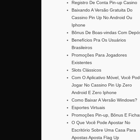
Registro De Conta Pin-up Casino
Baixando A Versão Gratuita Do
Cassino Pin Up No Android Ou
Iphone
Bônus De Boas-vindas Com Depós
Benefícios Pra Os Usuários
Brasileiros
Promoções Para Jogadores
Existentes
Slots Clássicos
Com O Aplicativo Móvel, Você Po
Jogar No Cassino Pin Up Zero
Android E Zero Iphone
Como Baixar A Versão Windows?
Esportes Virtuais
Promoções Pin-up, Bônus E Ficha
O Que Você Pode Apostar No
Escritório Sobre Uma Casa Para
Apostas Aposta Flag Up