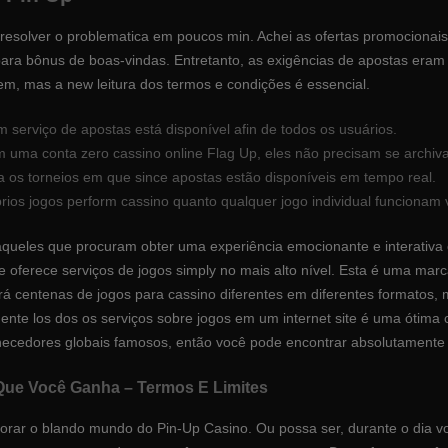
e resolver o problematica em poucos min. Achei as ofertas promociona
 para bônus de boas-vindas. Entretanto, as exigências de apostas eram
m, mas a new leitura dos termos e condições é essencial.
erviço de apostas está disponível afin de todos os usuários.
m uma conta zero cassino online Flag Up, eles não precisam se archiv
a os torneios em que since apostas estão disponíveis em tempo real.
rios jogos perform cassino quanto qualquer jogo individual funcionam 
aqueles que procuram obter uma experiência emocionante e interativa 
oferece serviços de jogos simply no mais alto nível. Esta é uma marc
rá centenas de jogos para cassino diferentes em diferentes formatos,
ente los dos os serviços sobre jogos em um internet site é uma ótima
necedores globais famosos, então você pode encontrar absolutamente 
 Que Você Ganha – Termos E Limites
plorar o blando mundo do Pin-Up Casino. Ou possa ser, durante o dia 