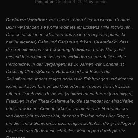
Posted on
October 4, 2024
by
admin
Der kurze Variation:
Von einem frühen Alter an wusste Corinne
Blum verstanden sie wollte widmete ihr Existenz Hilfe Individuen .
Drehen nach innen erkennen was zu ihrem eigenen gemacht
hat|ihr eigenes} Geist und Gedanken ticken, sie entdeckt, dass
die Geheimnissen zur Förderung Individuen Entwicklung und
gesund Interaktionen setzen in verbinden sie anruft Die echte
Persönliche. In der Vergangenheit 14 Jahren war Corinne ist
Directing Clients|Kunden|Verbraucher} auf Reisen der
Selbstfindung, indem zeigen genau wie Erfahrungen und Mensch
Kommunikation formen die Methoden, mit denen sie sich Leben
nähern. Durch eine Reihe von|zahlreichen|mehreren|unzähligen}
Praktiken in der Theta-Gehirnwelle, die stattfindet vor einschlafen
oder aufwachen. Corinne arbeitet zusammen ihr Verbrauchern
von Angesicht zu Angesicht, über das Telefon oder über Skype,
um die Theta-Gehirnwelle über einigen Befehlen, die grundlegend
freigeben und ändern einschränken Meinungen durch positiv