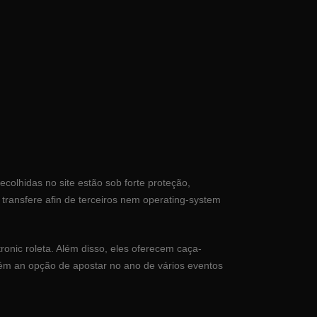
colhidas no site estão sob forte proteção,
ansfere afin de terceiros nem operating-system
onic roleta. Além disso, eles oferecem caça-
bém an opção de apostar no ano de vários eventos