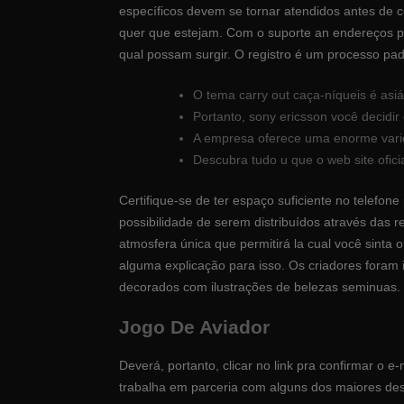
específicos devem se tornar atendidos antes de
quer que estejam. Com o suporte an endereços p
qual possam surgir. O registro é um processo pad
O tema carry out caça-níqueis é asi
Portanto, sony ericsson você decidi
A empresa oferece uma enorme varie
Descubra tudo u que o web site ofici
Certifique-se de ter espaço suficiente no telefon
possibilidade de serem distribuídos através das
atmosfera única que permitirá la cual você sinta 
alguma explicação para isso. Os criadores foram 
decorados com ilustrações de belezas seminuas.
Jogo De Aviador
Deverá, portanto, clicar no link pra confirmar o 
trabalha em parceria com alguns dos maiores des