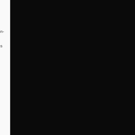
in-
os