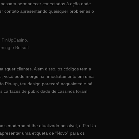
ãs possam permanecer conectados à ação onde
er contato apresentando quaisquer problemas o
o PinUpCasino.
ming e Betsoft.
uaisquer clientes. Além disso, os códigos tem a
n-Up, você pode mergulhar imediatamente em uma
e do Pin-up, teu design parecerá acquainted e há
os cartazes de publicidade de cassinos foram
mais moderna at the atualizada possível, o Pin Up
apresentar uma etiqueta de “Novo” para os