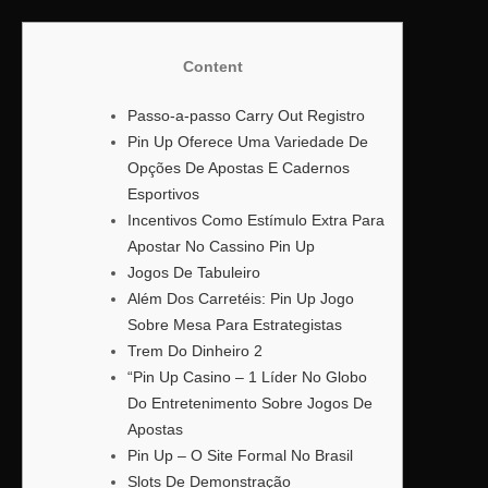
Content
Passo-a-passo Carry Out Registro
Pin Up Oferece Uma Variedade De
Opções De Apostas E Cadernos
Esportivos
Incentivos Como Estímulo Extra Para
Apostar No Cassino Pin Up
Jogos De Tabuleiro
Além Dos Carretéis: Pin Up Jogo
Sobre Mesa Para Estrategistas
Trem Do Dinheiro 2
“Pin Up Casino – 1 Líder No Globo
Do Entretenimento Sobre Jogos De
Apostas
Pin Up – O Site Formal No Brasil
Slots De Demonstração