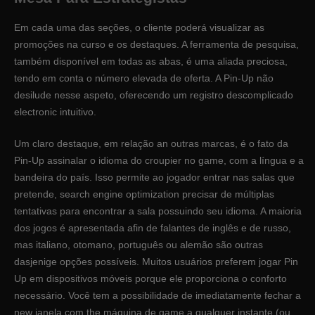
Em cada uma das seções, o cliente poderá visualizar as
promoções na curso e os destaques. A ferramenta de pesquisa,
também disponível em todas as abas, é uma aliada preciosa,
tendo em conta o número elevada de oferta. A Pin-Up não
desilude nesse aspeto, oferecendo um registro descomplicado
electronic intuitivo.
Um claro destaque, em relação an outras marcas, é o fato da
Pin-Up assinalar o idioma do croupier no game, com a língua e a
bandeira do país. Isso permite ao jogador entrar nas salas que
pretende, search engine optimization precisar de múltiplas
tentativas para encontrar a sala possuindo seu idioma. A maioria
dos jogos é apresentada afin de falantes de inglês e de russo,
mas italiano, otomano, português ou alemão são outras
dasjenige opções possíveis. Muitos usuários preferem jogar Pin
Up em dispositivos móveis porque ele proporciona o conforto
necessário. Você tem a possibilidade de imediatamente fechar a
new janela com the máquina de game a qualquer instante (ou