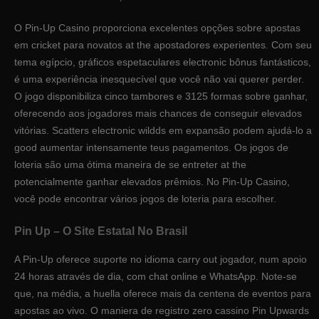
O Pin-Up Casino proporciona excelentes opções sobre apostas
em cricket para novatos at the apostadores experientes. Com seu
tema egípcio, gráficos espetaculares electronic bônus fantásticos,
é uma experiência inesquecível que você não vai querer perder.
O jogo disponibiliza cinco tambores e 3125 formas sobre ganhar,
oferecendo aos jogadores mais chances de conseguir elevados
vitórias. Scatters electronic wildds em expansão podem ajudá-lo a
good aumentar intensamente teus pagamentos. Os jogos de
loteria são uma ótima maneira de se entreter at the
potencialmente ganhar elevados prêmios. No Pin-Up Casino,
você pode encontrar vários jogos de loteria para escolher.
Pin Up – O Site Estatal No Brasil
A Pin-Up oferece suporte no idioma carry out jogador, num apoio
24 horas através de dia, com chat online e WhatsApp. Note-se
que, na média, a huella oferece mais da centena de eventos para
apostas ao vivo. O maniera de registro zero cassino Pin Upwards