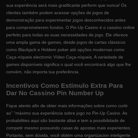
sua experiência será mais gratificante perform que nunca! Os
clientes também podem acessar opções de jogos de
demonstração para experimentar jogos desconhecidos antes
para comprometerem fundos. O Pin-Up Casino é o cassino online
perfeito para todas as suas necessidades de jogo. Ele oferece
uma ampla gama de games, desde jogos de cartas clássicos
como Blackjack e Holdem poker até opções modernas como
Caça-níqueis electronic Vídeo Caça-níqueis. A variedade de
games disponíveis significa o qual você encontrará algo que lhe
convém, não importa tua preferência.
Incentivos Como Estímulo Extra Para
Dar No Cassino Pin Number Up
Fique atento afin de obter mais informações sobre como curtir
ao” “máximo sua experiência sobre jogo no Pin-Up Casino. As
probabilities aqui são bastante altas e tem a possibilidade de
competir mesmo possuindo casas de apostas mais experientes.
Portanto, sem dúvida, você obtém uma organizacion inteligente