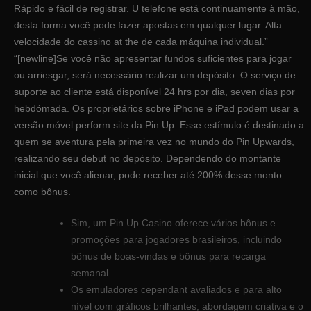
Rápido e fácil de registrar. U telefone está continuamente à mão,
desta forma você pode fazer apostas em qualquer lugar. Alta
velocidade do cassino at the de cada máquina individual.”
“[newline]Se você não apresentar fundos suficientes para jogar
ou arriesgar, será necessário realizar um depósito. O serviço de
suporte ao cliente está disponível 24 hrs por dia, seven dias por
hebdómada. Os proprietários sobre iPhone e iPad podem usar a
versão móvel perform site da Pin Up. Esse estímulo é destinado a
quem se aventura pela primeira vez no mundo do Pin Upwards,
realizando seu debut no depósito. Dependendo do montante
inicial que você alienar, pode receber até 200% desse monto
como bônus.
Sim, um Pin Up Casino oferece vários bônus e
promoções para jogadores brasileiros, incluindo
bônus de boas-vindas e bônus para recarga
semanal.
Os emuladores cependant avaliados e para alto
nível com gráficos brilhantes, abordagem criativa e o