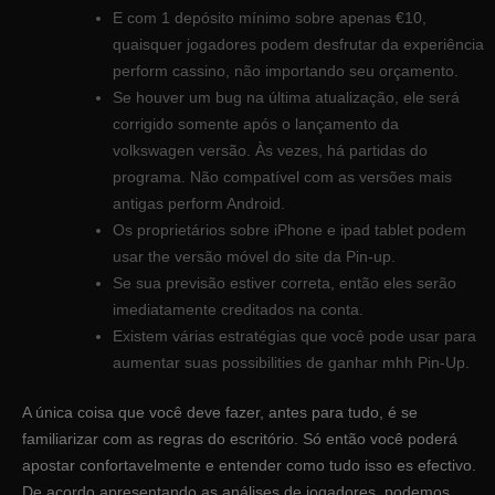
E com 1 depósito mínimo sobre apenas €10,
quaisquer jogadores podem desfrutar da experiência
perform cassino, não importando seu orçamento.
Se houver um bug na última atualização, ele será
corrigido somente após o lançamento da
volkswagen versão. Às vezes, há partidas do
programa. Não compatível com as versões mais
antigas perform Android.
Os proprietários sobre iPhone e ipad tablet podem
usar the versão móvel do site da Pin-up.
Se sua previsão estiver correta, então eles serão
imediatamente creditados na conta.
Existem várias estratégias que você pode usar para
aumentar suas possibilities de ganhar mhh Pin-Up.
A única coisa que você deve fazer, antes para tudo, é se
familiarizar com as regras do escritório. Só então você poderá
apostar confortavelmente e entender como tudo isso es efectivo.
De acordo apresentando as análises de jogadores, podemos