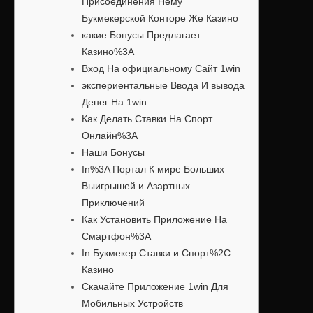
Присоединения Нему
Букмекерской Конторе Же Казино
какие Бонусы Предлагает
Казино%3A
Вход На официальному Сайт 1win
экспериентальные Ввода И вывода
Денег На 1win
Как Делать Ставки На Спорт
Онлайн%3A
Наши Бонусы
In%3A Портал К мире Больших
Выигрышей и Азартных
Приключений
Как Установить Приложение На
Смартфон%3A
In Букмекер Ставки и Спорт%2C
Казино
Скачайте Приложение 1win Для
Мобильных Устройств