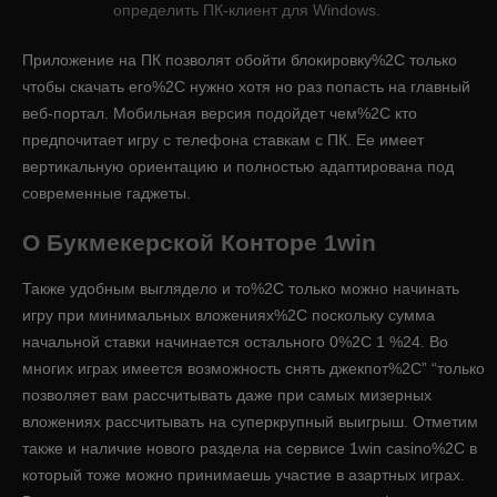
определить ПК-клиент для Windows.
Приложение на ПК позволят обойти блокировку%2C только
чтобы скачать его%2C нужно хотя но раз попасть на главный
веб-портал. Мобильная версия подойдет чем%2C кто
предпочитает игру с телефона ставкам с ПК. Ее имеет
вертикальную ориентацию и полностью адаптирована под
современные гаджеты.
О Букмекерской Конторе 1win
Также удобным выглядело и то%2C только можно начинать
игру при минимальных вложениях%2C поскольку сумма
начальной ставки начинается остального 0%2C 1 %24. Во
многих играх имеется возможность снять джекпот%2C” “только
позволяет вам рассчитывать даже при самых мизерных
вложениях рассчитывать на суперкрупный выигрыш. Отметим
также и наличие нового раздела на сервисе 1win casino%2C в
который тоже можно принимаешь участие в азартных играх.