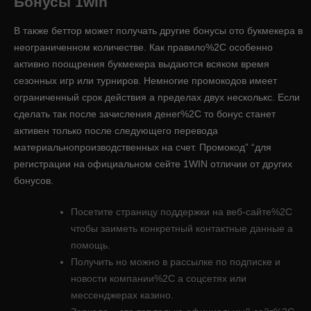
Бонусы 1win
В также беттор может получать другие бонусы ото букмекера в
неограниченном количестве. Как правило%2C особенно
активно поощрения букмекера выдаются всяком время
сезонных игр или турниров. Немногие промокодов имеет
ограниченный срок действия а пределах двух несколькс. Если
сделать так после зачисления денег%2C то бонус станет
активен только после следующего перевода
материальнопроизводственных на счет. Промокод” “для
регистрации на официальном сейте 1WIN отличии от других
бонусов.
Посетите страницу поддержки на веб-сайте%2C
чтобы заиметь конкретный контактные данные а
помощь.
Получить но можно в рассылке по подписке и
новости компании%2C а соцсетях или
мессенджерах казино.