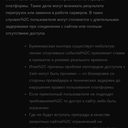
платформы. Такие дела могут возникать результате
перегрузок или заминок в работе серверов. В таких
случаях%2C пользователи могут столкнется с длительными
задержками при соединении с сайтом или полным
отсутствием доступа.
Букмекерская контора существует небогатую
линию спортивных событий%2C принимает ставки
в прематче а режиме реального времени.
Итак%2C причины проблем пиппардом доступом к
1win могут быть прочими — от блокировок со
стороны провайдера и технических задержек до
нарушения правил пользования платформы.
Если преклонный пользователя не подходит
требованиям%2C то доступ к сайту либо быть
ограничен.
Где не будет вступать преграды в качестве
запретных сайтов%2C ограничений на