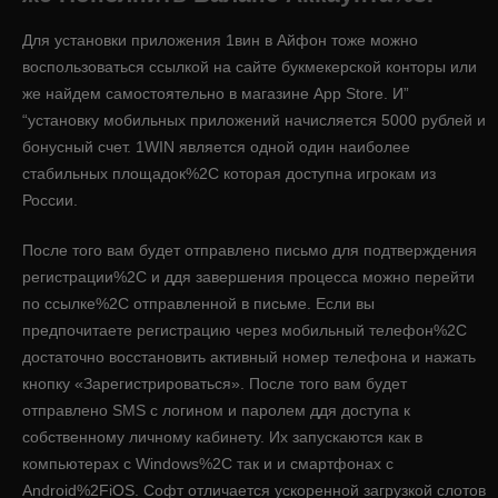
Для установки приложения 1вин в Айфон тоже можно
воспользоваться ссылкой на сайте букмекерской конторы или
же найдем самостоятельно в магазине App Store. И”
“установку мобильных приложений начисляется 5000 рублей и
бонусный счет. 1WIN является одной один наиболее
стабильных площадок%2C которая доступна игрокам из
России.
После того вам будет отправлено письмо для подтверждения
регистрации%2C и ддя завершения процесса можно перейти
по ссылке%2C отправленной в письме. Если вы
предпочитаете регистрацию через мобильный телефон%2C
достаточно восстановить активный номер телефона и нажать
кнопку «Зарегистрироваться». После того вам будет
отправлено SMS с логином и паролем ддя доступа к
собственному личному кабинету. Их запускаются как в
компьютерах с Windows%2C так и и смартфонах с
Android%2FiOS. Софт отличается ускоренной загрузкой слотов