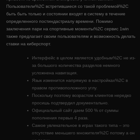
Пользователи%2C встретившиеся со такой проблемой%2C
быть быть только и состоянии входят в систему в течение
определенного постиндастриалу времени. Помимо
заключения пари на спортивные моменты%2C сервис 1win
также предлагает своим пользователям и возможность делать
ставки на киберспорт.
Интерфейс в целом является удобным%2C не из-
за большого количества разделов немного
усложнена навигация.
Язык изменится напрямую в настройках%2C в
правом противоположного углу.
Поскольку поэтому возрастом клиентов нередко
просишь подтвердил документально.
Официальный сайт даем 500 % от суммы
пополнения первых 4 раза.
Самое увлекательное в играх такого типа – это
отсутствие меньшего множителя%2C потому а он