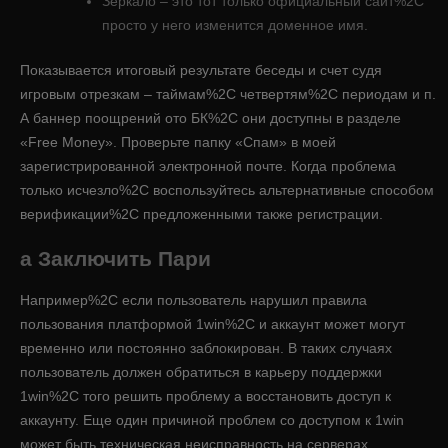
Зеркало – это тот только официальный сайт%2C
просто у него изменится доменное имя.
Показывается итоговый результате беседы и счет судя
игровым отрезкам – таймам%2C четвертям%2C периодам и п.
А баннер поощрений ото БК%2C они доступны в разделе
«Free Money». Проверьте папку «Спам» в моей
зарегистрированной электронной почте. Когда проблема
только исчезло%2C воспользуйтесь альтернативные способом
верификации%2C предложенными также регистрации.
а Заключить Пари
Например%2C если пользователь нарушил правила
пользования платформой 1win%2C и аккаунт может могут
временно или постоянно заблокирован. В таких случаях
пользователь должен обратиться в карьеру поддержки
1win%2C того решить проблему а восстановить доступ к
аккаунту. Еще один причиной проблем со доступом к 1win
может быть техническая неисправность на серверах