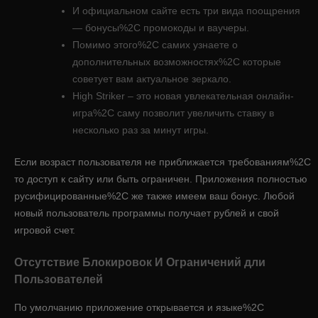
И официальном сайте есть три вида поощрения
— бонусы%2C промокоды и ваучеры.
Помимо этого%2C самих узнаете о
дополнительных возможностях%2C которые
советует вам актуальное зеркало.
High Striker – это новая увлекательная онлайн-
игра%2C саму позволит увеличить ставку в
несколько раз за минут игры.
Если возраст пользователя не приближается требованиям%2C
то доступ к сайту или быть ограничен. Приложения полностью
русифицированные%2C же также имеем ваш бонус. Любой
новый пользователь программы получает рублей и свой
игровой счет.
Отсутствие Блокировок И Ограничений дли
Пользователей
По умолчанию приложение открывается и языке%2C