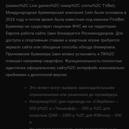
(казино%2C Live games%2C покер%2C слоты%2C TVBet).
Международная букмекерская компания 1win были основана в
2016 году и потом время была известная под именем FirstBet.
Букмекер не существует лицензии ФНС же на территории
Европе работа сайта 1вин блокируется Роскомнадзором. Для
доступа к спортивным ставкам и азартным играм требуется
зеркало сайта или обходные способы обхода блокировок.
Приложение букмекера 1вин можно установить и ПК%2C
планшет например смартфон. Функциональность полностью
идентична официальному сайту%2C интерфейс максимально
приближен к десктопной версии.
Это может могут вызвано законодательными
ограничениями или решением до провайдера.
Например%2C для перевода на «Сбербанк» –
500 р%2C в «Тинькофф» – 300 р.%2C для
кошелька QIWI – 1000 р.%2C для ЮMoney – 500
е.