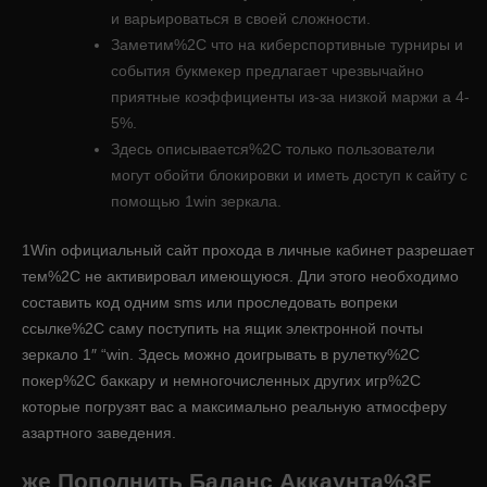
и варьироваться в своей сложности.
Заметим%2C что на киберспортивные турниры и
события букмекер предлагает чрезвычайно
приятные коэффициенты из-за низкой маржи а 4-
5%.
Здесь описывается%2C только пользователи
могут обойти блокировки и иметь доступ к сайту с
помощью 1win зеркала.
1Win официальный сайт прохода в личные кабинет разрешает
тем%2C не активировал имеющуюся. Дли этого необходимо
составить код одним sms или проследовать вопреки
ссылке%2C саму поступить на ящик электронной почты
зеркало 1″ “win. Здесь можно доигрывать в рулетку%2C
покер%2C баккару и немногочисленных других игр%2C
которые погрузят вас а максимально реальную атмосферу
азартного заведения.
же Пополнить Баланс Аккаунта%3F