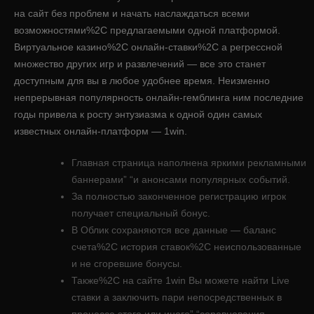
на сайт без проблем и начать наслаждаться всеми
возможностями%2C предлагаемыми одной платформой.
Виртуальное казино%2C онлайн-ставки%2C а регрессной
множество других игр и развлечений — все это станет
доступным для вы в любое удобнее время. Неизменно
непрерывная популярность онлайн-гемблинга ним последние
годы привела к росту энтузиазма к одной один самых
известных онлайн-платформ — 1win.
Главная страница наполнена яркими рекламными
баннерами” “и анонсами популярных событий.
За полностью законченное регистрацию игрок
получает специальный бонус.
В Облик сохраняются все данные — баланс
счета%2C история ставок%2C неиспользованные
и не сгоревшие бонусы.
Также%2C на сайте 1win Вы можете найти Live
ставки а заключить пари непосредственных в