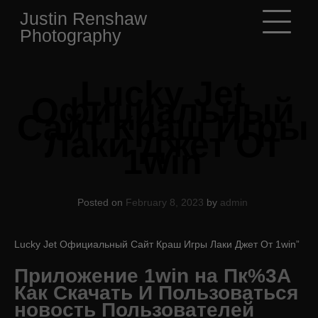
Skip
Justin Renshaw
to
Photography
content
Lucky Jet
Официальный
Сайт Краш Игры
Лаки Джет От
1win
Posted on
February 8, 2023
by
admin
Lucky Jet Официальный Сайт Краш Игры Лаки Джет От 1win”
Приложение 1win на Пк%3A
Как Скачать И Пользоваться
новость Пользователей