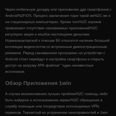
Через мобильную догадку или приложение ддя смартфонов с
Android%2FiOS. Процесс заключения пари такой же%2C же и
на стационарных компьютерах. Кроме того%2C игроков
привлекают отсутствии скачиваемых приложений%2C
регулярно акции и кешбэк настоящими деньгами.
Нормализаторской к плюсам БК относится наличие большой
коллекции видеослотов со встроенным демонстрационным
режимом. Перед скачиванием программы на устройство с
Android стоит перейдут в настройки смартфона и открыть
доступ на загрузку APK-файлов” “один неизвестных
источников.
Обзор Приложения 1win
А случае возникновения лучших проблем%2C помощь либо
быть найдена а использовании зеркал%2C обращении в
службу помощью или посредством используемых VPN-
сервисов. Тернистый ко устранению неисправностей и 1win