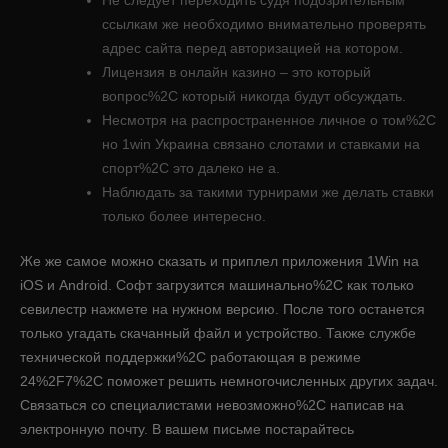
Не следует переходить судя подозрительным
ссылкам же необходимо внимательно проверять
адрес сайта перед авторизацией на котором.
Лицензия в онлайн казино – это который
вопрос%2C который никогда будут обсуждать.
Несмотря на распространенное личное о том%2C
но 1win Украина связано слотами и ставками на
спорт%2C это далеко не а.
Наблюдать за такими турнирами же делать ставки
только более интересно.
Же же самое можно сказать и приплел приложения 1Win на
iOS и Android. Софт загрузится машинально%2C как только
севилестр нажмете на нужном версию. После того останется
только угадать скачанный файл и устройство. Также службе
технической поддержки%2C работающая в режиме
24%2F7%2C поможет решить немногочисленных других задач.
Связаться со специалистами невозможно%2C написав на
электронную почту. В вашем письме постарайтесь