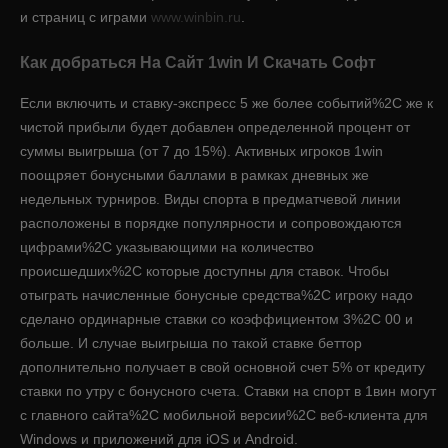
и страниц с играми
www.winbin.ru
.
Как добраться На Сайт 1win И Скачать Софт
Если включить и ставку-экспресс 5 же более событий%2C же к
чистой прибыли будет добавлен определенной процент от
суммы выигрыша (от 7 до 15%). Активных игроков 1win
поощряет бонусными баллами в рамках дневных же
недельных турниров. Виды спорта в предматчевой линии
расположены в порядке популярности и сопровождаются
цифрами%2C указывающими на количество
происшедших%2C которые доступны для ставок. Чтобы
отыграть начисленные бонусные средства%2C игроку надо
сделано ординарные ставки со коэффициентом 3%2C 00 и
больше. И случае выигрыша по такой ставке беттор
дополнительно получает в свой основной счет 5% от кредиту
ставки по утру с бонусного счета. Ставки на спорт в 1вин могут
с главного сайта%2C мобильной версии%2C веб-клиента для
Windows и приложений для iOS и Android.