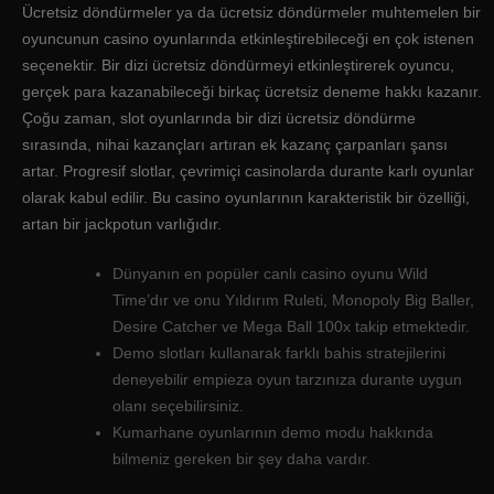
Ücretsiz döndürmeler ya da ücretsiz döndürmeler muhtemelen bir
oyuncunun casino oyunlarında etkinleştirebileceği en çok istenen
seçenektir. Bir dizi ücretsiz döndürmeyi etkinleştirerek oyuncu,
gerçek para kazanabileceği birkaç ücretsiz deneme hakkı kazanır.
Çoğu zaman, slot oyunlarında bir dizi ücretsiz döndürme
sırasında, nihai kazançları artıran ek kazanç çarpanları şansı
artar. Progresif slotlar, çevrimiçi casinolarda durante karlı oyunlar
olarak kabul edilir. Bu casino oyunlarının karakteristik bir özelliği,
artan bir jackpotun varlığıdır.
Dünyanın en popüler canlı casino oyunu Wild
Time’dır ve onu Yıldırım Ruleti, Monopoly Big Baller,
Desire Catcher ve Mega Ball 100x takip etmektedir.
Demo slotları kullanarak farklı bahis stratejilerini
deneyebilir empieza oyun tarzınıza durante uygun
olanı seçebilirsiniz.
Kumarhane oyunlarının demo modu hakkında
bilmeniz gereken bir şey daha vardır.