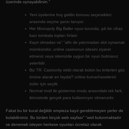
üzerinde oynayabilirsin.”
Yeni üyelerine hoş geldin bonusu seçenekleri
arasında seçme şansı tanıyor.
Her Monopoly Big Baller oyun turunda, şık bir cihaz
bazı tombala topları fırlatır.
Kayıt olmadan ve” “afin de yatırmadan slot oynamak
mümkündür, online casinonun sitesini ziyaret
etmeniz veya sitemizde uygun bir oyun bulmanız
yeterlidir.
Biz TR. Casinority ekibi olarak bütün bu kriterleri göz
önüne alarak en faydal? online kumarhanelerini
sizler için seçtik.
Normal mod ile gösterme modu arasındaki tek fark,
ikincisinde gerçek para kullanmıyor olmanızdır.
Fakat bu bir kural değildir empieza kayıt gerektirmeyen yerler de
bulabilirsiniz. Bu türden birçok web sayfası” “weil bulunmaktadır
ve denemek isteyen herkese oyunları ücretsiz olarak