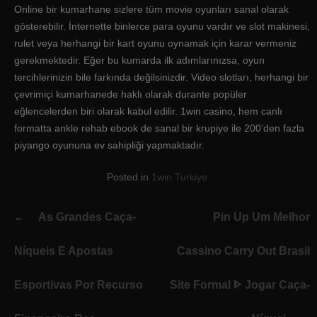
Online bir kumarhane sizlere tüm movie oyunları sanal olarak
gösterebilir. İnternette binlerce para oyunu vardır ve slot makinesi,
rulet veya herhangi bir kart oyunu oynamak için karar vermeniz
gerekmektedir. Eğer bu kumarda ilk adımlarınızsa, oyun
tercihlerinizin bile farkında değilsinizdir. Video slotları, herhangi bir
çevrimiçi kumarhanede haklı olarak durante popüler
eğlencelerden biri olarak kabul edilir. 1win casino, hem canlı
formatta ankle rehab ebook de sanal bir krupiye ile 200’den fazla
piyango oyununa ev sahipliği yapmaktadır.
Posted in
1win Turkiye
Post
As Grandes Caça-
Pin Up Um Melhor
navigation
Níqueis E Apostas
Cassino Carry Out Brasil
Esportivas Por Recurso
Site Formal ᐈ Jogar Caça-