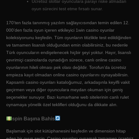
Ücretsiz slotlar oyunculara parayı riske atmadan
oyun sürecini test etme fırsatı sunar.
170’ten fazla tanınmış yazılım sağlayıcısından temin edilen 12.
000’den fazla oyun içeren etkileyici 1win casino oyunlar
koleksiyonunu keşfedin. Tüm oyunların titizlikle test edildiğinden
ve tamamen lisanslı olduğundan emin olabilirsiniz, bu nedenle
Türk oyuncuların endişelenecek hiçbir şeyi yoktur. Hayır, lisanslı
çevrimiçi casinolarda oynadığın sürece, canlı online casino
oyunlarının hileli olması pek olası değildir. Torofun’da ücretsiz
empieza kayıt olmadan online casino oyunlarını oynayabilirsin.
Kapsamlı casino oyunları kataloğumuz, arkadaşınla keyifli vakit
geçirmen veya diğer oyunculara meydan okuman için geniş
seçenekler sunuyor. Bazı kumarhane web sitelerinin canlı rulet
oynamaya yönelik özel teklifleri olduğunu da dikkate alın.
spin Başına Bahis
Başlamak için slot kütüphanesini keşfedin ve dimension hitap
eden bir oyun seçin. Casino oyunları oynamak tamamen ücretsiz