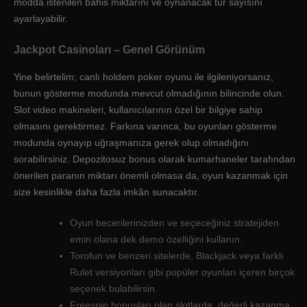
modda istenilen bahis miktarını ve oynanacak tur sayısını
ayarlayabilir.
Jackpot Casinoları – Genel Görünüm
Yine belirtelim; canlı holdem poker oyunu ile ilgileniyorsanız,
bunun gösterme modunda mevcut olmadığının bilincinde olun.
Slot video makineleri, kullanıcılarının özel bir bilgiye sahip
olmasını gerektirmez. Farkına varınca, bu oyunları gösterme
modunda oynayıp uğraşmanıza gerek olup olmadığını
sorabilirsiniz. Depozitosuz bonus olarak kumarhaneler tarafından
önerilen paranın miktarı önemli olmasa da, oyun kazanmak için
size kesinlikle daha fazla imkân sunacaktır.
Oyun becerilerinizden ve seçeceğiniz stratejiden
emin olana dek demo özelliğini kullanın.
Torofun ve benzeri sitelerde, Blackjack veya farklı
Rulet versiyonları gibi popüler oyunları içeren birçok
seçenek bulabilirsin.
Freespin bonusları olan slotlarda, değerli kazanma