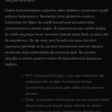
Online kumarhanelerin çoğunda video slotlarını oynamanın çeşitli
yollarını bulacaksınız. Bunlardan birisi gösterme modunu
kullanırken bir diğeri de çeşitli kumarhane bonuslarından
yararlanmanıza olanak sağlar. İlk depozitonuz için verilen başka
bir ödülü seçmeye karar vermeniz halinde daha fazla ücretsiz afin
de alacaksınız. Bu de uma, yeni hesabınıza para transferi
yapmanız gerektiği ve bu paranın kumarhane internet sitesine
tarafından ikiye katlanabileceği anlamına gelir. Bu yüzden
alacağınız ekstra paranın miktarı ilk depozitonuzun boyutuna
bağlıdır.
RTP (Oyuncuya Dönüş) – uzun geri ödemede slot
makinelerinde ve diğer kumarhane kumar
oyunlarında oyunculara iade edilen teorik paranın
yüzdesi.
Rulet, oyuncuların belirli sayılar ve sayı grupları dahil
olmak üzere çok sayıda bahis olasılığı ile dönen
çarkın sonucuna bahis oynamasına olanak tanır.