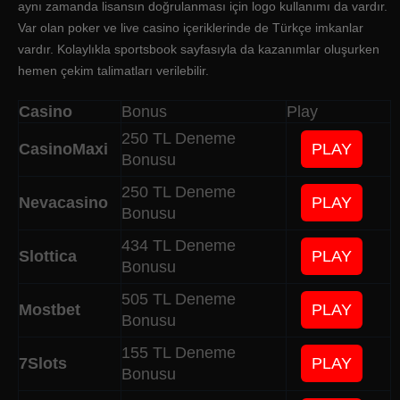
aynı zamanda lisansın doğrulanması için logo kullanımı da vardır.
Var olan poker ve live casino içeriklerinde de Türkçe imkanlar
vardır. Kolaylıkla sportsbook sayfasıyla da kazanımlar oluşurken
hemen çekim talimatları verilebilir.
Casino
Bonus
Play
250 TL Deneme
CasinoMaxi
PLAY
Bonusu
250 TL Deneme
Nevacasino
PLAY
Bonusu
434 TL Deneme
Slottica
PLAY
Bonusu
505 TL Deneme
Mostbet
PLAY
Bonusu
155 TL Deneme
7Slots
PLAY
Bonusu