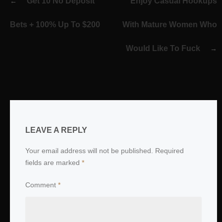
Get 10 No Deposit
Enjoy Casual Hookups
navigation
Bets + 100% Up To $200
With Mature Women Who
Would Like To Fuck
LEAVE A REPLY
Your email address will not be published.
Required
fields are marked
*
Comment
*