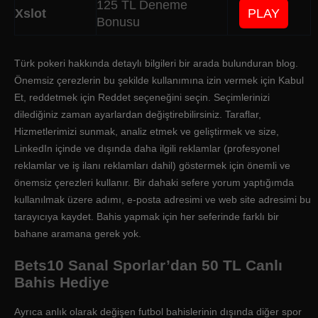
125 TL Deneme
Xslot
PLAY
Bonusu
Türk pokeri hakkında detaylı bilgileri bir arada bulunduran blog.
Önemsiz çerezlerin bu şekilde kullanımına izin vermek için Kabul
Et, reddetmek için Reddet seçeneğini seçin. Seçimlerinizi
dilediğiniz zaman ayarlardan değiştirebilirsiniz. Taraflar,
Hizmetlerimizi sunmak, analiz etmek ve geliştirmek ve size,
LinkedIn içinde ve dışında daha ilgili reklamlar (profesyonel
reklamlar ve iş ilanı reklamları dahil) göstermek için önemli ve
önemsiz çerezleri kullanır. Bir dahaki sefere yorum yaptığımda
kullanılmak üzere adımı, e-posta adresimi ve web site adresimi bu
tarayıcıya kaydet. Bahis yapmak için her seferinde farklı bir
bahane aramana gerek yok.
Bets10 Sanal Sporlar’dan 50 TL Canlı
Bahis Hediye
Ayrıca anlık olarak değişen futbol bahislerinin dışında diğer spor