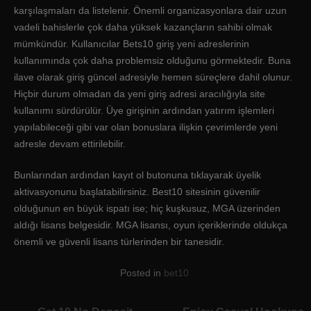
karşılaşmaları da listelenir. Önemli organizasyonlara dair uzun
vadeli bahislerle çok daha yüksek kazançların sahibi olmak
mümkündür. Kullanıcılar Bets10 giriş yeni adreslerinin
kullanımında çok daha problemsiz olduğunu görmektedir. Buna
ilave olarak giriş güncel adresiyle hemen süreçlere dahil olunur.
Hiçbir durum olmadan da yeni giriş adresi aracılığıyla site
kullanımı sürdürülür. Üye girişinin ardından yatırım işlemleri
yapılabileceği gibi var olan bonuslara ilişkin çevrimlerde yeni
adresle devam ettirilebilir.
Bunlarından ardından kayıt ol butonuna tıklayarak üyelik
aktivasyonunu başlatabilirsiniz. Best10 sitesinin güvenilir
olduğunun en büyük ispatı ise; hiç kuşkusuz, MGA üzerinden
aldığı lisans belgesidir. MGA lisansı, oyun içeriklerinde oldukça
önemli ve güvenli lisans türlerinden bir tanesidir.
Posted in
bet10
Post